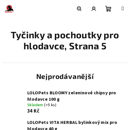
Přejít
na
obsah
Nákupní
Hledat
Přihlášení
Tyčinky a pochoutky pro
košík
hlodavce
, Strana 5
Nejprodávanější
LOLOPets BLOOMY zeleninové chipsy pro
hlodavce 100 g
Skladem
(>5 ks)
34 Kč
LOLOPets VITA HERBAL bylinkový mix pro
hlodavce 40 g