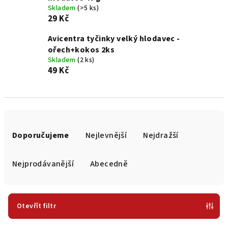
Skladem
(>5 ks)
29 Kč
Avicentra tyčinky velký hlodavec -
ořech+kokos 2ks
Skladem
(2 ks)
49 Kč
Ř
a
Doporučujeme
Nejlevnější
Nejdražší
z
e
Nejprodávanější
Abecedně
n
í
p
Otevřít filtr
r