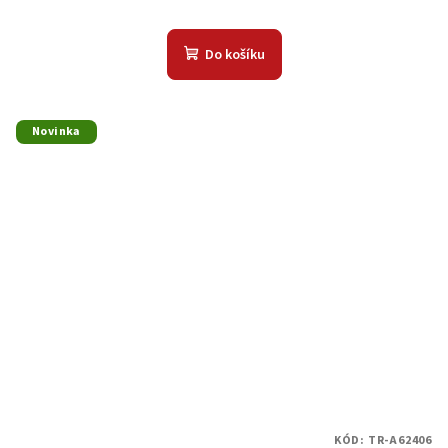
Do košíku
Novinka
KÓD:
TR-A62406