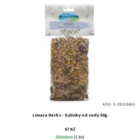
V
o
ý
d
p
u
i
k
s
t
p
ů
r
o
d
u
k
t
KÓD:
S-ZB018053
ů
Limara Herbs - bylinky od vody 50g
67 Kč
Skladem
(1 ks)