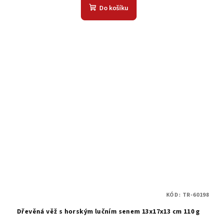
Do košíku
KÓD:
TR-60198
Dřevěná věž s horským lučním senem 13x17x13 cm 110 g