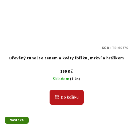
KÓD:
TR-60770
Dřevěný tunel se senem a květy ibišku, mrkví a hráškem
199 Kč
Skladem
(1 ks)
Do košíku
Novinka