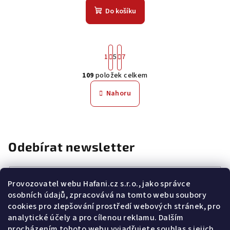
Do košíku
S
1
5
7
t
r
109
položek celkem
á
O
n
v
Nahoru
k
l
o
á
v
á
d
n
a
Odebírat newsletter
í
c
í
p
E-mail
Provozovatel webu Hafani.cz s.r.o., jako správce
r
osobních údajů, zpracovává na tomto webu soubory
v
Potvrzuji souhlas s
všeobecnými obchodními podmínkami
a
cookies pro zlepšování prostředí webových stránek, pro
s
podmínkami zpracovávání a ochrany osobních údajů
.
k
analytické účely a pro cílenou reklamu. Dalším
y
Přihlásit se
procházením tohoto webu vyjadřujete souhlas s jejich