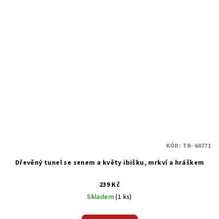
KÓD:
TR- 60771
Dřevěný tunel se senem a květy ibišku, mrkví a hráškem
239 Kč
Skladem
(1 ks)