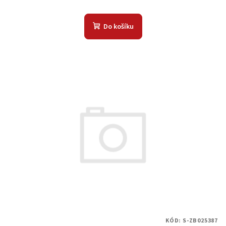
Do košíku
KÓD:
S-ZB025387