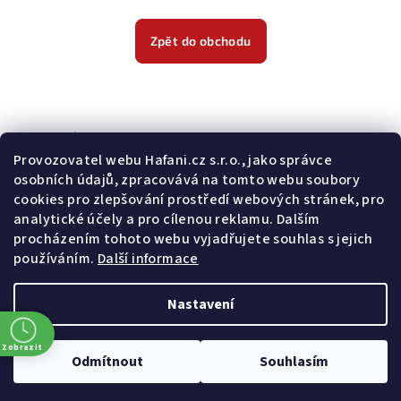
Zpět do obchodu
Odebírat newsletter
Provozovatel webu Hafani.cz s.r.o., jako správce
osobních údajů, zpracovává na tomto webu soubory
E-mail
cookies pro zlepšování prostředí webových stránek, pro
analytické účely a pro cílenou reklamu. Dalším
Potvrzuji souhlas s
všeobecnými obchodními podmínkami
a
procházením tohoto webu vyjadřujete souhlas s jejich
s
podmínkami zpracovávání a ochrany osobních údajů
.
používáním.
Další informace
Přihlásit se
Nastavení
Z
Copyright 2026
Hafani.cz
. Všechna práva vyhrazena.
Upravit
á
nastavení cookies
Zobrazit
Odmítnout
Souhlasím
p
Vytvořil Shoptet
a