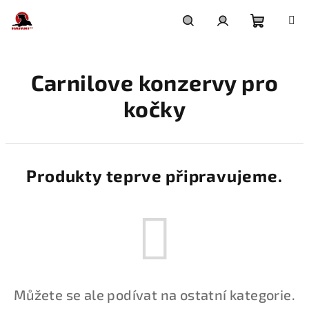
Přejít
na
obsah
Nákupní
Hledat
Přihlášení
Carnilove konzervy pro
košík
kočky
Produkty teprve připravujeme.
Můžete se ale podívat na ostatní kategorie.