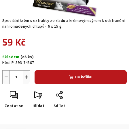
Speciální krém s extrakty ze sladu a krémovým sýrem k odstranění
nahromaděných chlupů - 6 x 15 g.
59 Kč
Měrná
Skladem
(>5 ks)
cena:
Kód:
P-393-74307
−
+
Do košíku
Zeptat se
Hlídat
Sdílet