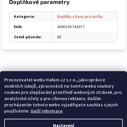
Doplňkové parametry
Kategorie
:
Doplňky stravy pro kočky
EAN
:
4000158743077
Země původu
:
DE
Odebírat newsletter
Provozovatel webu Hafani.cz s.r.o., jako správce
osobních údajů, zpracovává na tomto webu soubory
E-mail
cookies pro zlepšování prostředí webových stránek, pro
analytické účely a pro cílenou reklamu. Dalším
Potvrzuji souhlas s
všeobecnými obchodními podmínkami
a
procházením tohoto webu vyjadřujete souhlas s jejich
s
podmínkami zpracovávání a ochrany osobních údajů
.
používáním.
Další informace
Přihlásit se
Nastavení