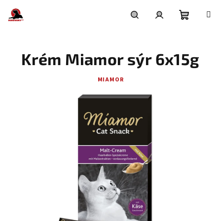
Přejít
na
obsah
Nákupní
Hledat
Přihlášení
Krém Miamor sýr 6x15g
košík
MIAMOR