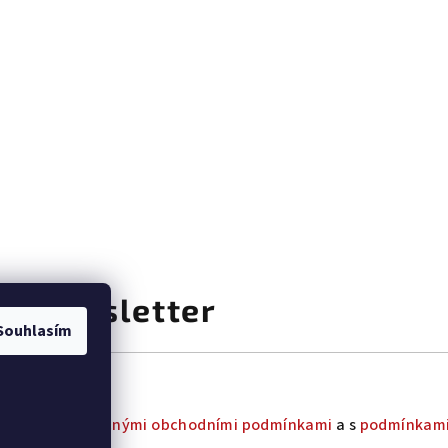
at newsletter
Souhlasím
uhlas s
všeobecnými obchodními podmínkami
a s
podmínkami