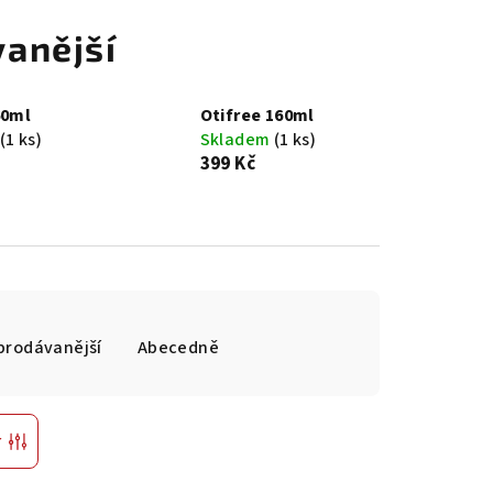
anější
60ml
Otifree 160ml
(1 ks)
Skladem
(1 ks)
399 Kč
prodávanější
Abecedně
r