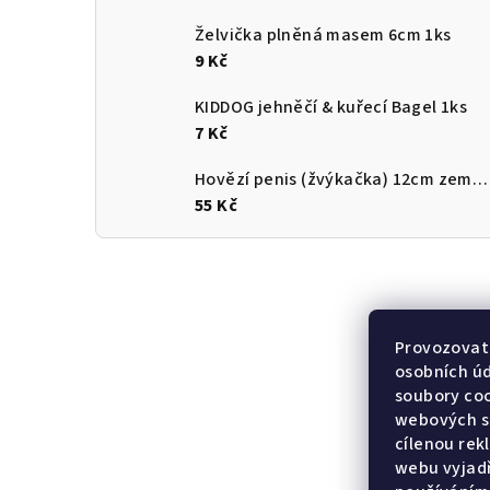
Želvička plněná masem 6cm 1ks
9 Kč
KIDDOG jehněčí & kuřecí Bagel 1ks
7 Kč
Hovězí penis (žvýkačka) 12cm země původu ČR
55 Kč
Provozovate
osobních ú
soubory coo
webových st
cílenou rek
webu vyjadř