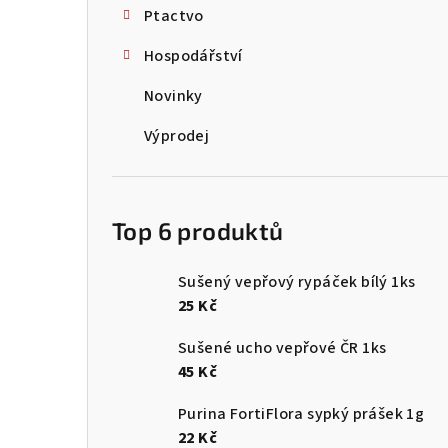
Ptactvo
Hospodářství
Novinky
Výprodej
Top 6 produktů
Sušený vepřový rypáček bílý 1ks
25 Kč
Sušené ucho vepřové ČR 1ks
45 Kč
Purina FortiFlora sypký prášek 1g
22 Kč