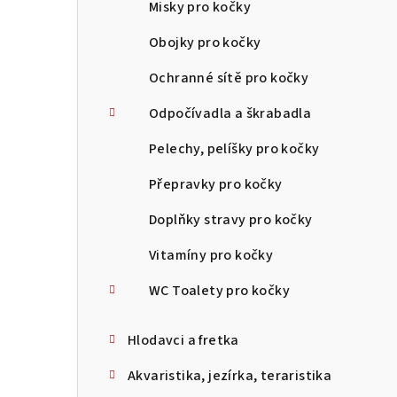
Misky pro kočky
Obojky pro kočky
Ochranné sítě pro kočky
Odpočívadla a škrabadla
Pelechy, pelíšky pro kočky
Přepravky pro kočky
Doplňky stravy pro kočky
Vitamíny pro kočky
WC Toalety pro kočky
Hlodavci a fretka
Akvaristika, jezírka, teraristika