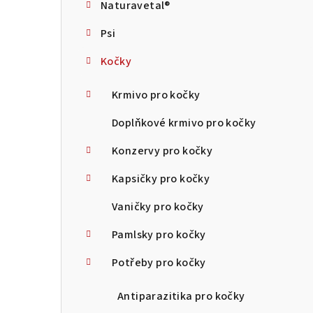
Naturavetal®
t
Psi
r
Kočky
a
n
Krmivo pro kočky
n
Doplňkové krmivo pro kočky
í
Konzervy pro kočky
p
Kapsičky pro kočky
a
Vaničky pro kočky
n
Pamlsky pro kočky
e
Potřeby pro kočky
l
Antiparazitika pro kočky