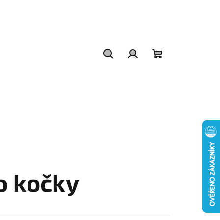
Hledat
Přihlášení
Nákupní
košík
o kočky