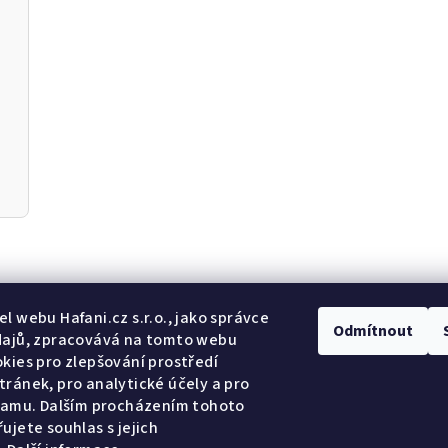
Odebír
l webu Hafani.cz s.r.o., jako správce
Odmítnout
dajů, zpracovává na tomto webu
kies pro zlepšování prostředí
E-mail
ránek, pro analytické účely a pro
lamu. Dalším procházením tohoto
Potvrzuji so
ujete souhlas s jejich