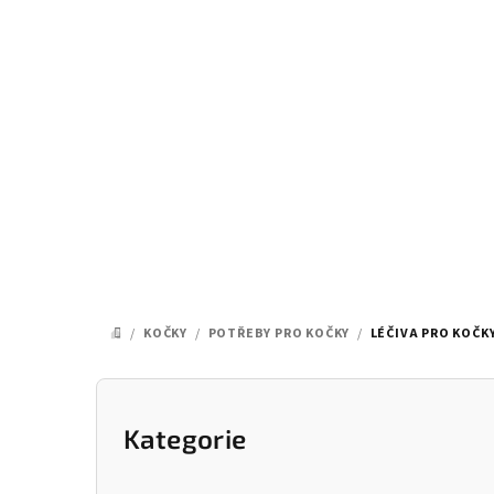
Přejít
na
obsah
/
KOČKY
/
POTŘEBY PRO KOČKY
/
LÉČIVA PRO KOČK
DOMŮ
P
o
Kategorie
Přeskočit
kategorie
s