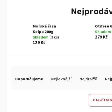
Nejprodáv
Mořská řasa
Otifree 
Kelpa 200g
Skladem
279 Kč
Skladem
(3 ks)
129 Kč
Ř
Doporučujeme
Nejlevnější
Nejdražší
Nej
a
z
e
Otevřít filt
n