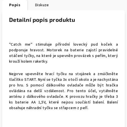
Popis
Diskuze
Detailní popis produktu
"Catch me" stimuluje přírodní lovecký pud koček a
podporuje hravost. Motorek na baterie zajistí pravidelné
otáčení tyčky, na které je upevněn provázek s peřím, který
krouží kolem raketky.
Nejprve upevněte hrací tyčku na stojánek a zmáčkněte
tlačítko START. Nyní se tyčka 3x otočí okolo a je nachystána
pro hru. S pomocí dálkového ovladače může být hračka
ovládána na delší vzdálenost. Pro tento účel, vytáhněte
anténu z dálkového ovladače. K provozu hračky je třeba 3
ks baterie AA 1,5V, které nejsou součástí balení. Balení
obsahuje náhradní tyčku se střapcem z peří.