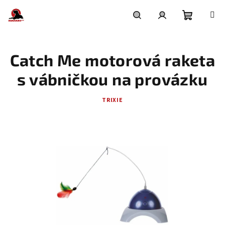
Přejít
na
obsah
Nákupní
Hledat
Přihlášení
Catch Me motorová raketa
košík
s vábničkou na provázku
TRIXIE