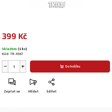
399 Kč
Měrná
Skladem
(1 ks)
cena:
Kód:
TR-4567
−
+
Do košíku
Zeptat se
Hlídat
Sdílet