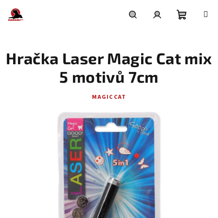
Přejít
na
obsah
Nákupní
Hledat
Přihlášení
Hračka Laser Magic Cat mix
košík
5 motivů 7cm
MAGIC CAT