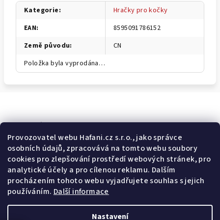
Kategorie
:
Hračky pro kočky
EAN
:
8595091786152
Země původu
:
CN
Položka byla vyprodána…
Odebírat newsletter
Provozovatel webu Hafani.cz s.r.o., jako správce
osobních údajů, zpracovává na tomto webu soubory
E-mail
cookies pro zlepšování prostředí webových stránek, pro
analytické účely a pro cílenou reklamu. Dalším
Potvrzuji souhlas s
všeobecnými obchodními podmínkami
a
procházením tohoto webu vyjadřujete souhlas s jejich
s
podmínkami zpracovávání a ochrany osobních údajů
.
používáním.
Další informace
Přihlásit se
Nastavení