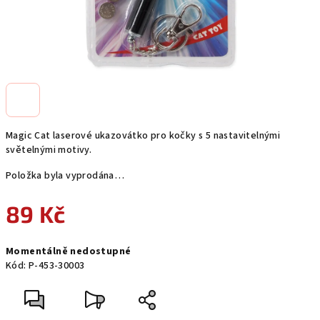
Magic Cat laserové ukazovátko pro kočky s 5 nastavitelnými
světelnými motivy.
Položka byla vyprodána…
89 Kč
Měrná
Momentálně nedostupné
cena:
Kód:
P-453-30003