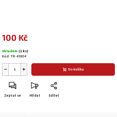
100 Kč
Měrná
Skladem
(1 ks)
cena:
Kód:
TR-45804
−
+
Do košíku
Zeptat se
Hlídat
Sdílet