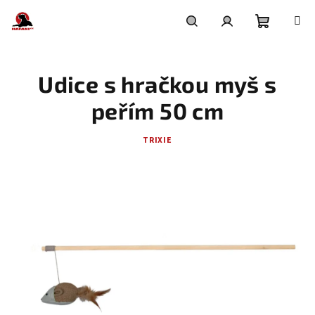
Přejít
na
obsah
Nákupní
Hledat
Přihlášení
Udice s hračkou myš s
košík
peřím 50 cm
TRIXIE