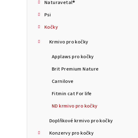
Naturavetal®
t
Psi
r
Kočky
a
n
Krmivo pro kočky
n
Applaws pro kočky
í
Brit Premium Nature
p
Carnilove
a
Fitmin cat For life
n
ND krmivo pro kočky
e
Doplňkové krmivo pro kočky
l
Konzervy pro kočky