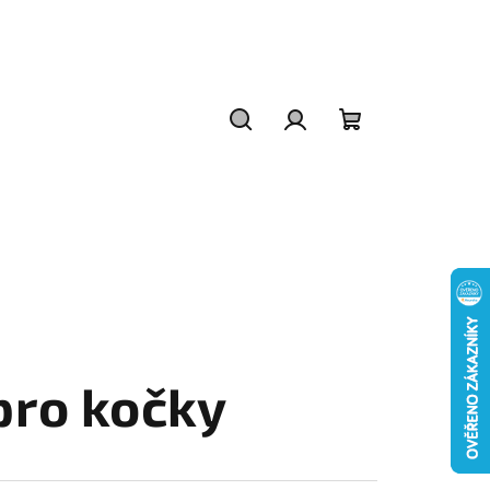
Hledat
Přihlášení
Nákupní
košík
pro kočky