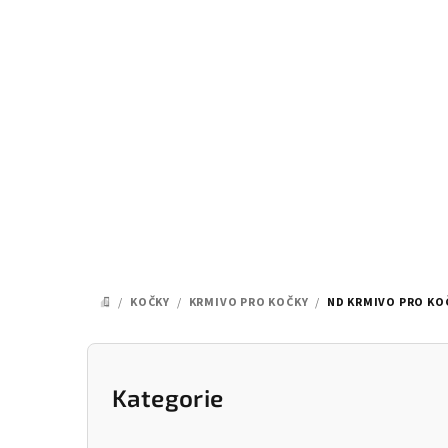
Přejít
na
obsah
/
KOČKY
/
KRMIVO PRO KOČKY
/
ND KRMIVO PRO KO
DOMŮ
P
o
Kategorie
Přeskočit
kategorie
s