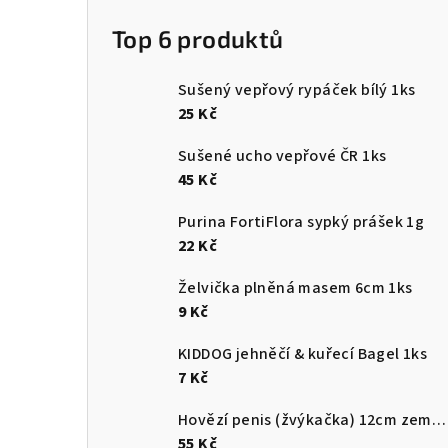
Top 6 produktů
Sušený vepřový rypáček bílý 1ks
25 Kč
Sušené ucho vepřové ČR 1ks
45 Kč
Purina FortiFlora sypký prášek 1g
22 Kč
Želvička plněná masem 6cm 1ks
9 Kč
KIDDOG jehněčí & kuřecí Bagel 1ks
7 Kč
Hovězí penis (žvýkačka) 12cm země původu ČR
55 Kč