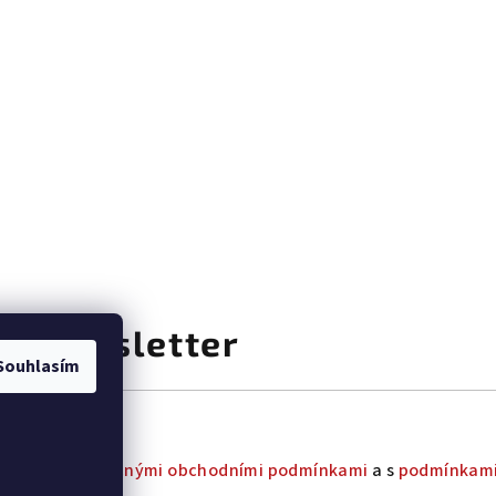
at newsletter
Souhlasím
uhlas s
všeobecnými obchodními podmínkami
a s
podmínkami