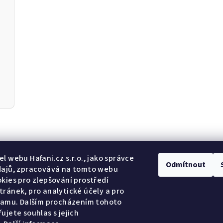
Odebír
l webu Hafani.cz s.r.o., jako správce
Odmítnout
dajů, zpracovává na tomto webu
kies pro zlepšování prostředí
E-mail
ránek, pro analytické účely a pro
lamu. Dalším procházením tohoto
Potvrzuji so
ujete souhlas s jejich