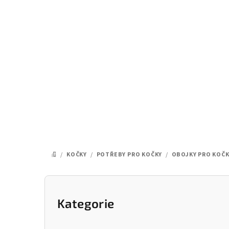
Přejít
na
obsah
/
KOČKY
/
POTŘEBY PRO KOČKY
/
OBOJKY PRO KOČK
DOMŮ
P
o
Kategorie
Přeskočit
kategorie
s