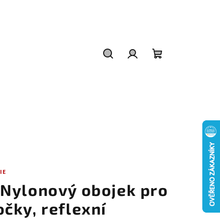
Hledat
Přihlášení
Nákupní
košík
IE
-Nylonový obojek pro
očky, reflexní