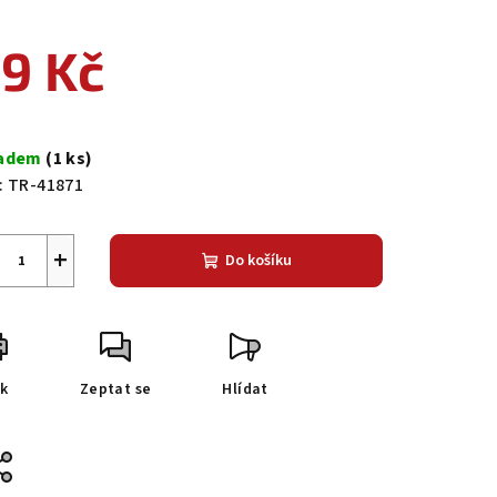
9 Kč
ná
a:
ladem
(1 ks)
:
TR-41871
+
Do košíku
sk
Zeptat se
Hlídat