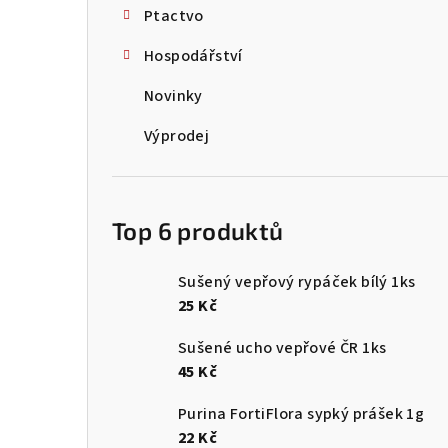
Ptactvo
Hospodářství
Novinky
Výprodej
Top 6 produktů
Sušený vepřový rypáček bílý 1ks
25 Kč
Sušené ucho vepřové ČR 1ks
45 Kč
Purina FortiFlora sypký prášek 1g
22 Kč