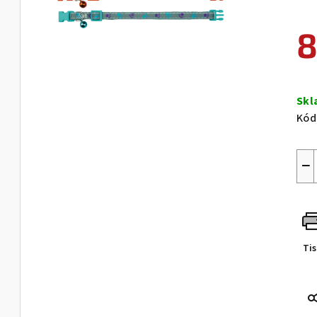
8
Měr
cen
Sk
Kód
−
Ti