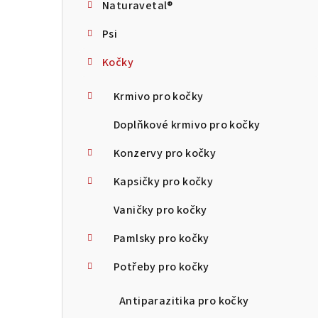
Naturavetal®
t
Psi
r
Kočky
a
n
Krmivo pro kočky
n
Doplňkové krmivo pro kočky
í
Konzervy pro kočky
p
Kapsičky pro kočky
a
Vaničky pro kočky
n
Pamlsky pro kočky
e
Potřeby pro kočky
l
Antiparazitika pro kočky