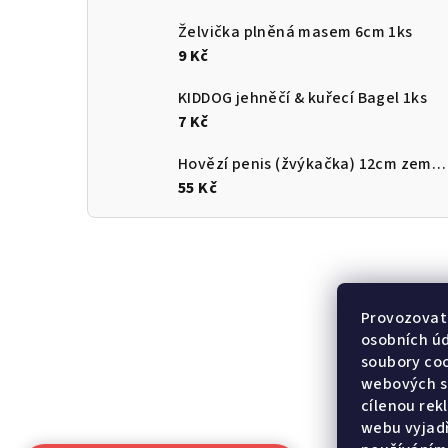
Želvička plněná masem 6cm 1ks
9 Kč
KIDDOG jehněčí & kuřecí Bagel 1ks
7 Kč
Hovězí penis (žvýkačka) 12cm země původu ČR
55 Kč
Provozovate
osobních ú
soubory coo
webových st
cílenou rek
webu vyjadř