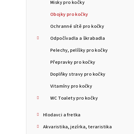
Misky pro kočky
Obojky pro kočky
Ochranné sítě pro kočky
Odpočívadla a škrabadla
Pelechy, pelíšky pro kočky
Přepravky pro kočky
Doplňky stravy pro kočky
Vitamíny pro kočky
WC Toalety pro kočky
Hlodavci a fretka
Akvaristika, jezírka, teraristika