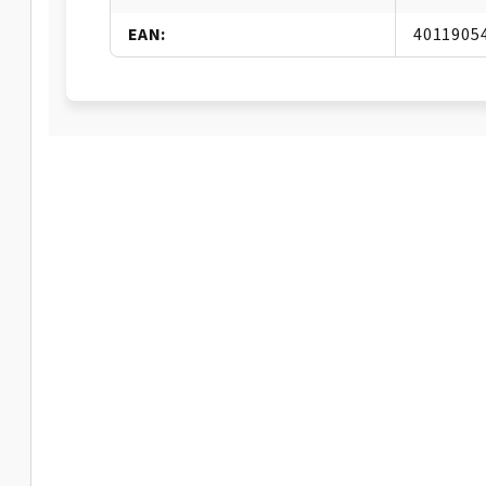
EAN
:
4011905