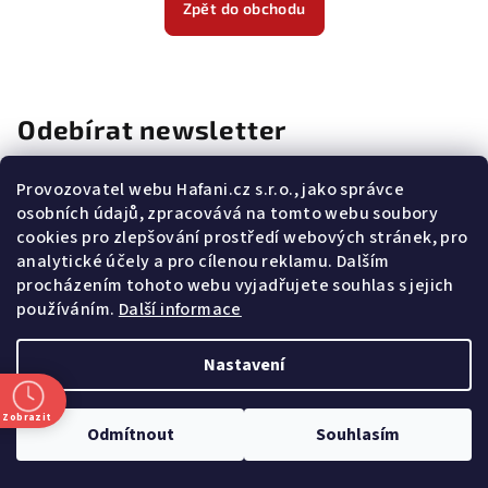
Zpět do obchodu
Odebírat newsletter
E-mail
Provozovatel webu Hafani.cz s.r.o., jako správce
osobních údajů, zpracovává na tomto webu soubory
cookies pro zlepšování prostředí webových stránek, pro
Potvrzuji souhlas s
všeobecnými obchodními podmínkami
a
s
podmínkami zpracovávání a ochrany osobních údajů
.
analytické účely a pro cílenou reklamu. Dalším
procházením tohoto webu vyjadřujete souhlas s jejich
Přihlásit se
používáním.
Další informace
Z
Nastavení
Copyright 2026
Hafani.cz
. Všechna práva vyhrazena.
Upravit
á
nastavení cookies
p
Zobrazit
Vytvořil Shoptet
Odmítnout
Souhlasím
a
t