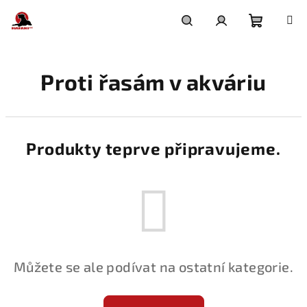
Přejít
na
obsah
Nákupní
Hledat
Přihlášení
Proti řasám v akváriu
košík
Produkty teprve připravujeme.
Můžete se ale podívat na ostatní kategorie.