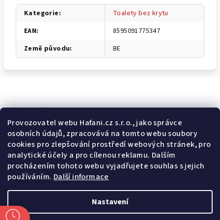
Kategorie
:
Toalety bez krytu
EAN
:
8595091775347
Země původu
:
BE
Odebírat newsletter
Provozovatel webu Hafani.cz s.r.o., jako správce
osobních údajů, zpracovává na tomto webu soubory
E-mail
cookies pro zlepšování prostředí webových stránek, pro
analytické účely a pro cílenou reklamu. Dalším
Potvrzuji souhlas s
všeobecnými obchodními podmínkami
a
procházením tohoto webu vyjadřujete souhlas s jejich
s
podmínkami zpracovávání a ochrany osobních údajů
.
používáním.
Další informace
Přihlásit se
Nastavení
Z
Copyright 2026
Hafani.cz
. Všechna práva vyhrazena.
Upravit