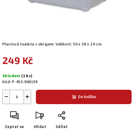
Plastová toaleta s okrajem. Velikost: 50 x 38 x 14 cm.
249 Kč
Měrná
Skladem
(1 ks)
cena:
Kód:
P-453-900159
−
+
Do košíku
Zeptat se
Hlídat
Sdílet