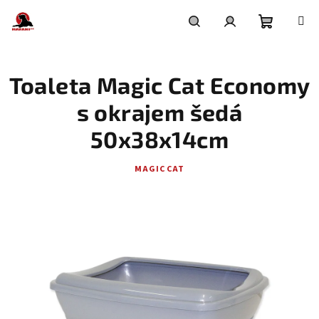
Přejít
na
obsah
Nákupní
Hledat
Přihlášení
Toaleta Magic Cat Economy
košík
s okrajem šedá
50x38x14cm
MAGIC CAT