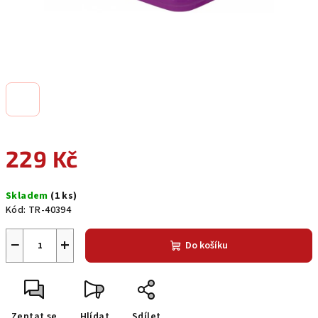
229 Kč
Měrná
Skladem
(1 ks)
cena:
Kód:
TR-40394
−
+
Do košíku
Zeptat se
Hlídat
Sdílet