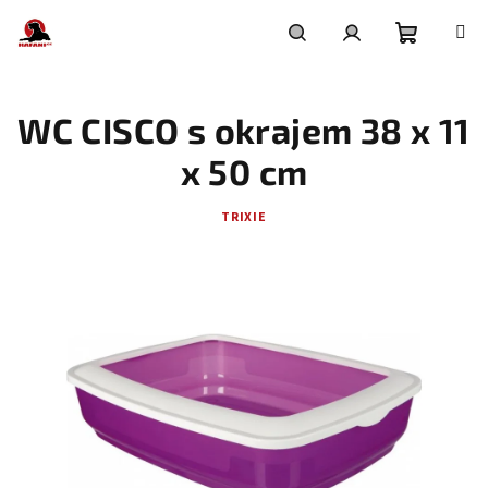
Přejít
na
obsah
Nákupní
Hledat
Přihlášení
WC CISCO s okrajem 38 x 11
košík
x 50 cm
TRIXIE