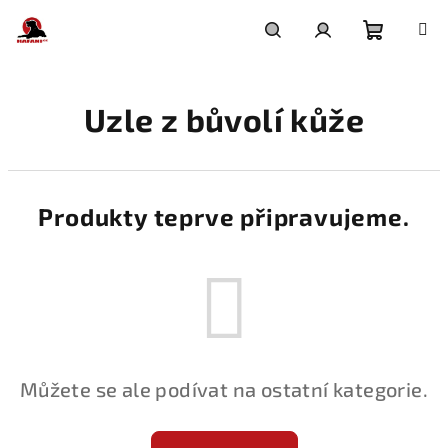
Přejít
na
obsah
Nákupní
Hledat
Přihlášení
Uzle z bůvolí kůže
košík
Produkty teprve připravujeme.
Můžete se ale podívat na ostatní kategorie.