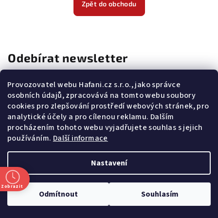
Zpět do obchodu
Odebírat newsletter
E-mail
Provozovatel webu Hafani.cz s.r.o., jako správce
osobních údajů, zpracovává na tomto webu soubory
cookies pro zlepšování prostředí webových stránek, pro
Potvrzuji souhlas s
všeobecnými obchodními podmínkami
a
s
podmínkami zpracovávání a ochrany osobních údajů
.
analytické účely a pro cílenou reklamu. Dalším
procházením tohoto webu vyjadřujete souhlas s jejich
Přihlásit se
používáním.
Další informace
Z
Nastavení
Copyright 2026
Hafani.cz
. Všechna práva vyhrazena.
Upravit
á
nastavení cookies
p
Zobrazit
Vytvořil Shoptet
Odmítnout
Souhlasím
a
t