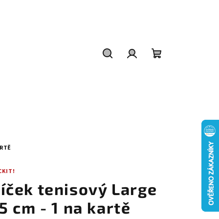
Hledat
Přihlášení
Nákupní
košík
ARTĚ
CKIT!
íček tenisový Large
,5 cm - 1 na kartě