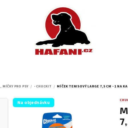
, MÍČKY PRO PSY
/
- CHUCKIT
/
MÍČEK TENISOVÝ LARGE 7,5 CM - 1 NA K
CHU
Na objednávku
M
7