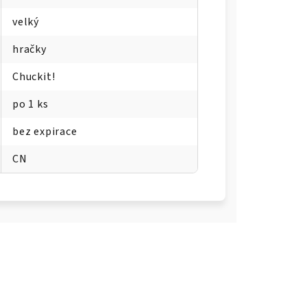
velký
hračky
Chuckit!
po 1 ks
bez expirace
CN