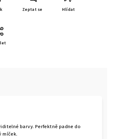
sk
Zeptat se
Hlídat
let
viditelné barvy. Perfektně padne do
ý míček.