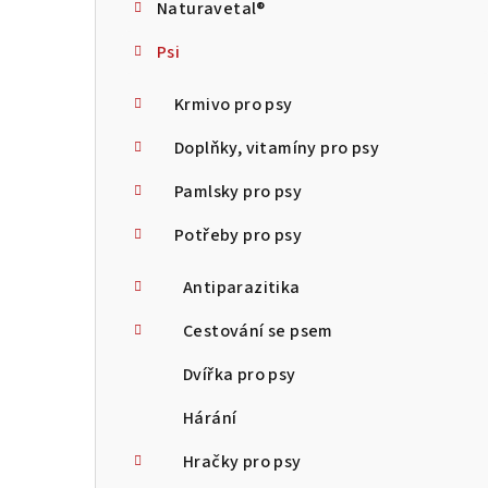
Naturavetal®
t
Psi
r
a
Krmivo pro psy
n
Doplňky, vitamíny pro psy
n
Pamlsky pro psy
í
Potřeby pro psy
p
Antiparazitika
a
Cestování se psem
n
Dvířka pro psy
e
Hárání
l
Hračky pro psy