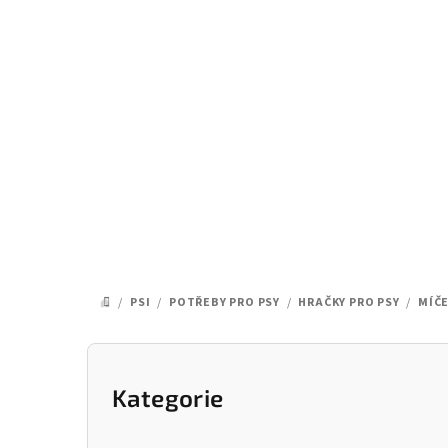
Přejít
na
obsah
/
PSI
/
POTŘEBY PRO PSY
/
HRAČKY PRO PSY
/
MÍČE
DOMŮ
P
o
Kategorie
Přeskočit
kategorie
s