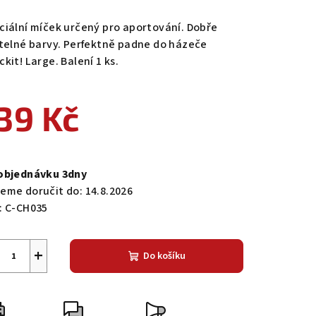
ciální míček určený pro aportování. Dobře
itelné barvy. Perfektně padne do házeče
kit! Large. Balení 1 ks.
39 Kč
ná
a:
objednávku 3dny
eme doručit do:
14.8.2026
:
C-CH035
+
Do košíku