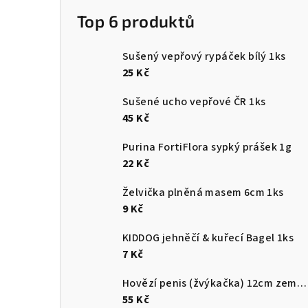
Top 6 produktů
Sušený vepřový rypáček bílý 1ks
25 Kč
Sušené ucho vepřové ČR 1ks
45 Kč
Purina FortiFlora sypký prášek 1g
22 Kč
Želvička plněná masem 6cm 1ks
9 Kč
KIDDOG jehněčí & kuřecí Bagel 1ks
7 Kč
Hovězí penis (žvýkačka) 12cm země původu ČR
55 Kč