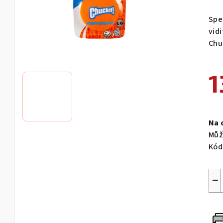
Spe
vid
Chuc
1
Měr
cen
Na 
Můž
Kód
−