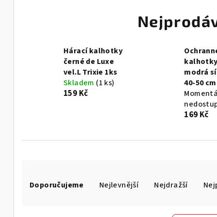
Nejprodáv
Hárací kalhotky
Ochranné
černé de Luxe
kalhotky
vel.L Trixie 1ks
modrá sí
Skladem
(1 ks)
40-50 cm
159 Kč
Momentá
nedostu
169 Kč
Ř
Doporučujeme
Nejlevnější
Nejdražší
Nej
a
z