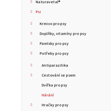
Naturavetal®
t
Psi
r
a
Krmivo pro psy
n
Doplňky, vitamíny pro psy
n
Pamlsky pro psy
í
Potřeby pro psy
p
Antiparazitika
a
Cestování se psem
n
Dvířka pro psy
e
Hárání
l
Hračky pro psy