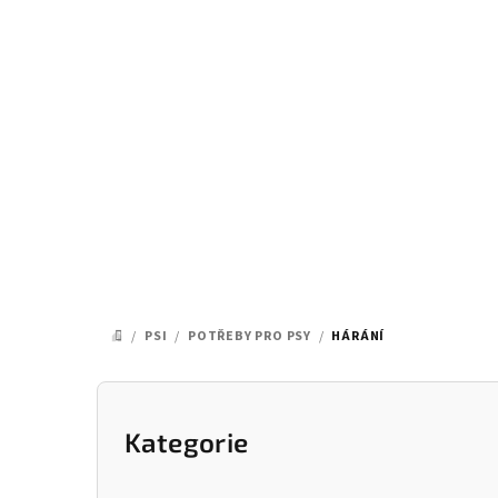
Přejít
na
obsah
/
PSI
/
POTŘEBY PRO PSY
/
HÁRÁNÍ
DOMŮ
P
o
Kategorie
Přeskočit
kategorie
s