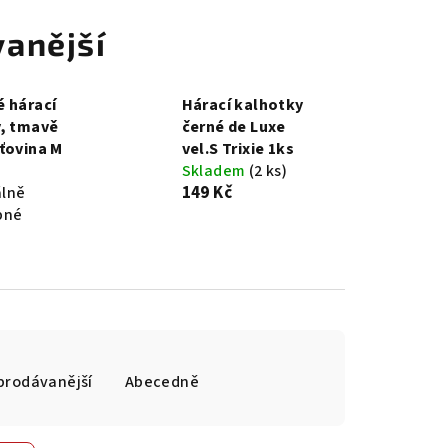
anější
 hárací
Hárací kalhotky
, tmavě
černé de Luxe
ťovina M
vel.S Trixie 1ks
Skladem
(2 ks)
149 Kč
lně
pné
prodávanější
Abecedně