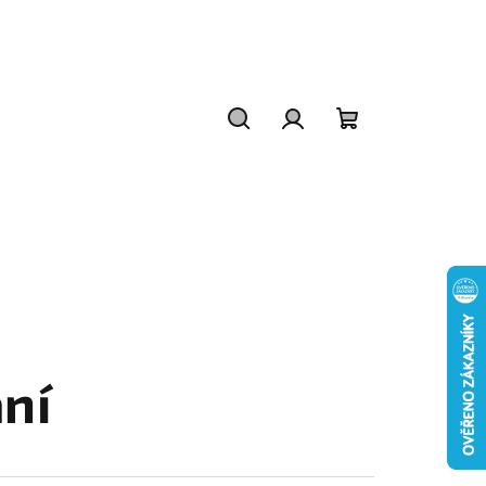
Hledat
Přihlášení
Nákupní
košík
ní