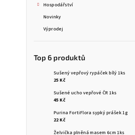
Hospodářství
Novinky
Výprodej
Top 6 produktů
Sušený vepřový rypáček bílý 1ks
25 Kč
Sušené ucho vepřové ČR 1ks
45 Kč
Purina FortiFlora sypký prášek 1g
22 Kč
Želvička plněná masem 6cm 1ks