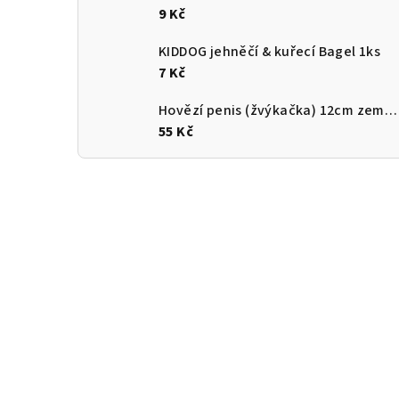
9 Kč
KIDDOG jehněčí & kuřecí Bagel 1ks
7 Kč
Hovězí penis (žvýkačka) 12cm země původu ČR
55 Kč