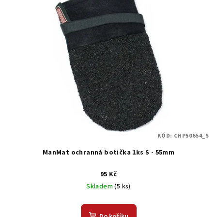
p
u
i
k
s
t
p
ů
r
o
d
u
k
t
KÓD:
CHP50654_S
ů
ManMat ochranná botička 1ks S - 55mm
95 Kč
Skladem
(5 ks)
Do košíku