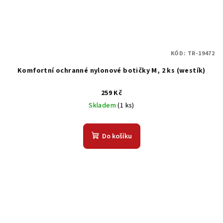
KÓD:
TR-19472
Komfortní ochranné nylonové botičky M, 2 ks (westík)
259 Kč
Skladem
(1 ks)
Do košíku