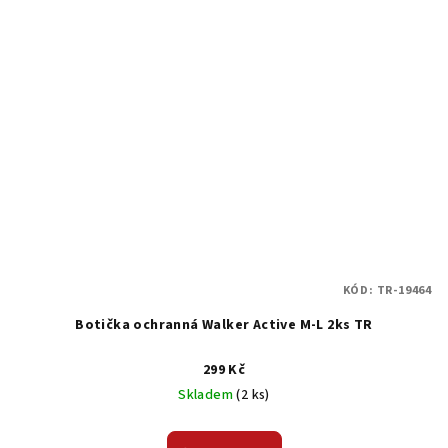
KÓD:
TR-19464
Botička ochranná Walker Active M-L 2ks TR
299 Kč
Skladem
(2 ks)