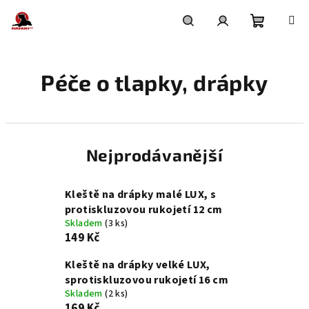
Přejít
na
obsah
Nákupní
Hledat
Přihlášení
Péče o tlapky, drápky
košík
Nejprodávanější
Kleště na drápky malé LUX, s
protiskluzovou rukojetí 12 cm
Skladem
(3 ks)
149 Kč
Kleště na drápky velké LUX,
sprotiskluzovou rukojetí 16 cm
Skladem
(2 ks)
169 Kč