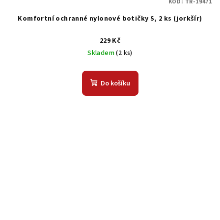
KÓD:
TR-19471
Komfortní ochranné nylonové botičky S, 2 ks (jorkšír)
229 Kč
Skladem
(2 ks)
Do košíku