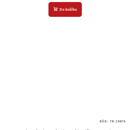
Do košíku
KÓD:
TR-19476