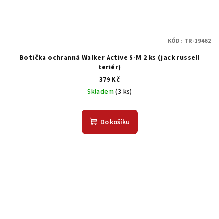
KÓD:
TR-19462
Botička ochranná Walker Active S-M 2 ks (jack russell
teriér)
379 Kč
Skladem
(3 ks)
Do košíku