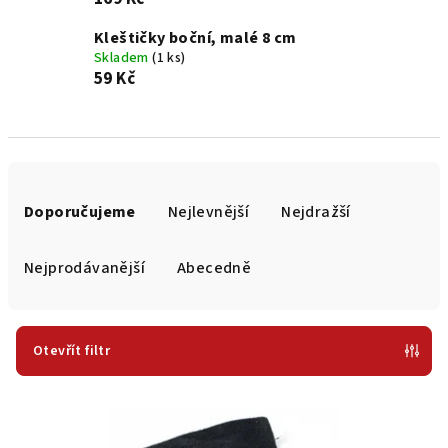
Kleštičky boční, malé 8 cm
Skladem
(1 ks)
59 Kč
Ř
a
Doporučujeme
Nejlevnější
Nejdražší
z
e
Nejprodávanější
Abecedně
n
í
p
Otevřít filtr
r
V
o
ý
d