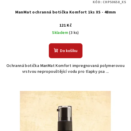
KÓD:
CHP50658_XS
ManMat ochranná botička Komfort 1ks XS - 48mm
121 Kč
Skladem
(3 ks)
Do košíku
Ochranná botička ManMat Komfort impregnovaná polymerovou
vrstvou nepropouštějící vodu pro tlapky psa ...