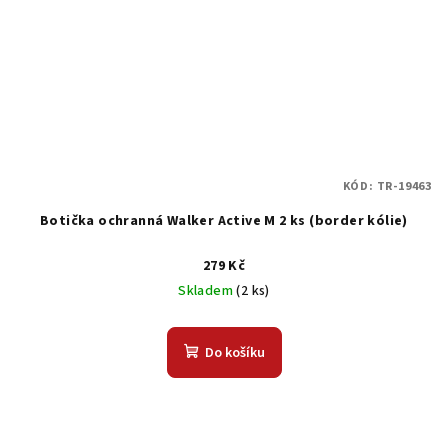
KÓD:
TR-19463
Botička ochranná Walker Active M 2 ks (border kólie)
279 Kč
Skladem
(2 ks)
Do košíku