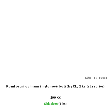
KÓD:
TR-19474
Komfortní ochranné nylonové botičky XL, 2 ks (zl.retrívr)
299 Kč
Skladem
(1 ks)