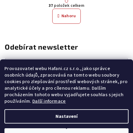
r
37
položek celkem
á
O
n
v
Nahoru
k
l
o
á
v
á
d
n
a
Odebírat newsletter
í
c
í
p
E-mail
Provozovatel webu Hafani.cz s.r.o., jako správce
r
osobních údajů, zpracovává na tomto webu soubory
v
Potvrzuji souhlas s
všeobecnými obchodními podmínkami
a
cookies pro zlepšování prostředí webových stránek, pro
s
podmínkami zpracovávání a ochrany osobních údajů
.
k
analytické účely a pro cílenou reklamu. Dalším
y
Přihlásit se
procházením tohoto webu vyjadřujete souhlas s jejich
v
používáním.
Další informace
ý
Z
p
Copyright 2026
Hafani.cz
. Všechna práva vyhrazena.
Upravit
á
nastavení cookies
Nastavení
i
p
s
Vytvořil Shoptet
u
a