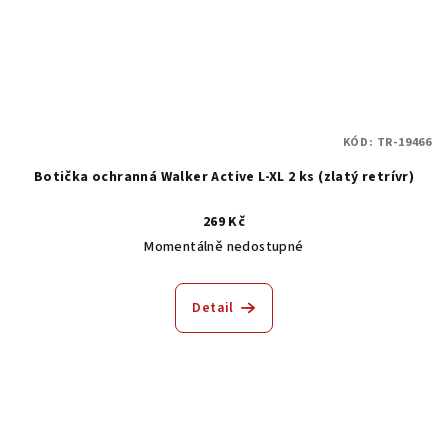
KÓD:
TR-19466
Botička ochranná Walker Active L-XL 2 ks (zlatý retrívr)
269 Kč
Momentálně nedostupné
Detail