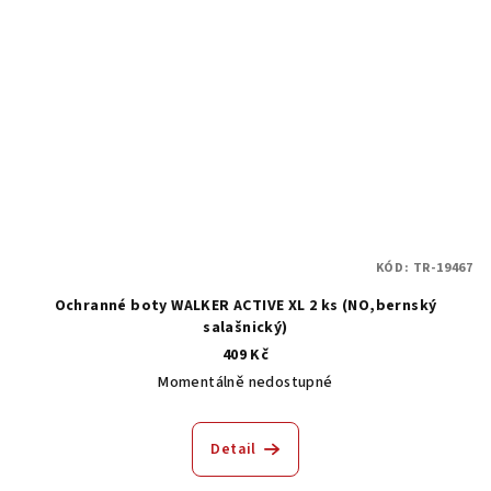
KÓD:
TR-19467
Ochranné boty WALKER ACTIVE XL 2 ks (NO,bernský
salašnický)
409 Kč
Momentálně nedostupné
Detail