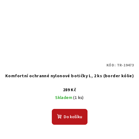
KÓD:
TR-19473
Komfortní ochranné nylonové botičky L, 2 ks (border kólie)
289 Kč
Skladem
(1 ks)
Do košíku