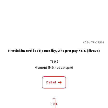
KÓD:
TR-19501
Protiskluzové šedé ponožky, 2 ks pro psy XS-S (čivava)
79 Kč
Momentálně nedostupné
Detail
S
1
3
t