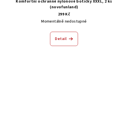
Komfortní ochranné nylonové botičky XXXL, 2 ks
(novofunland)
299 Kč
Momentálně nedostupné
Detail