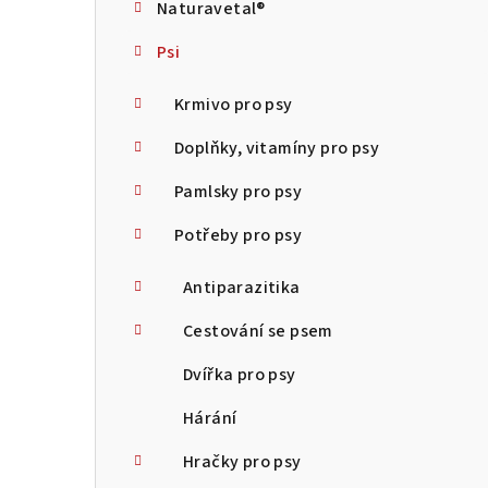
Naturavetal®
t
Psi
r
a
Krmivo pro psy
n
Doplňky, vitamíny pro psy
n
Pamlsky pro psy
í
Potřeby pro psy
p
Antiparazitika
a
Cestování se psem
n
Dvířka pro psy
e
Hárání
l
Hračky pro psy