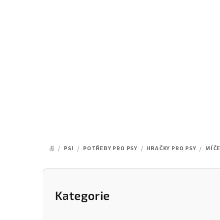
Přejít
na
obsah
/
PSI
/
POTŘEBY PRO PSY
/
HRAČKY PRO PSY
/
MÍČE
DOMŮ
P
o
Kategorie
Přeskočit
kategorie
s