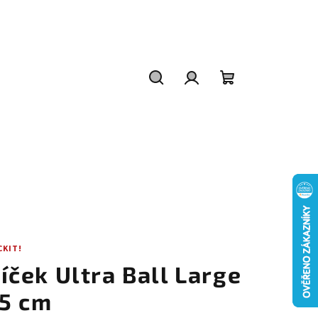
Hledat
Přihlášení
Nákupní
košík
CKIT!
íček Ultra Ball Large
,5 cm