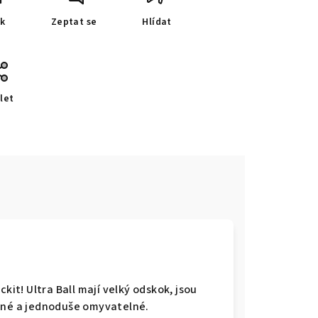
sk
Zeptat se
Hlídat
let
kit! Ultra Ball mají velký odskok, jsou
olné a jednoduše omyvatelné.