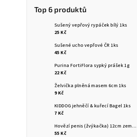
Top 6 produktů
Sušený vepřový rypáček bílý 1ks
25 Kč
Sušené ucho vepřové ČR 1ks
45 Kč
Purina FortiFlora sypký prášek 1g
22 Kč
Želvička plněná masem 6cm 1ks
9 Kč
KIDDOG jehněčí & kuřecí Bagel 1ks
7 Kč
Hovězí penis (žvýkačka) 12cm země původu ČR
55 Kč