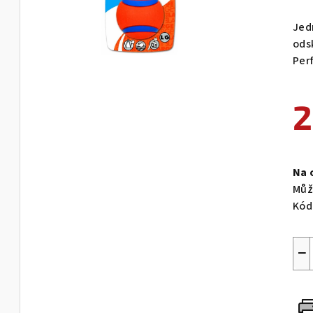
Jed
ods
Per
2
Měr
cen
Na 
Můž
Kód
−