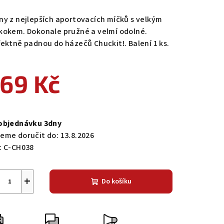
ny z nejlepších aportovacích míčků s velkým
kokem. Dokonale pružné a velmí odolné.
fektně padnou do házečů Chuckit!. Balení 1 ks.
69 Kč
ná
a:
objednávku 3dny
eme doručit do:
13.8.2026
:
C-CH038
+
Do košíku