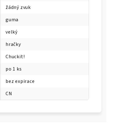
žádný zvuk
guma
velký
hračky
Chuckit!
po 1 ks
bez expirace
CN