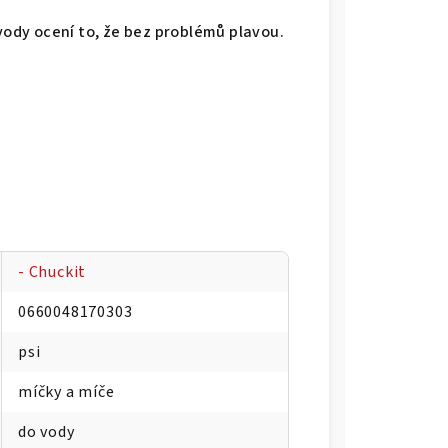
 vody ocení to, že bez problémů plavou.
- Chuckit
0660048170303
psi
míčky a míče
do vody