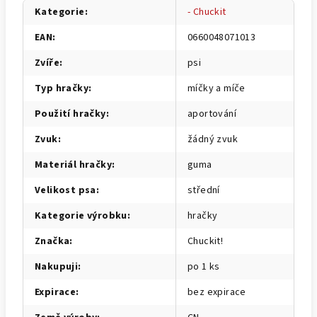
Kategorie
:
- Chuckit
EAN
:
0660048071013
Zvíře
:
psi
Typ hračky
:
míčky a míče
Použití hračky
:
aportování
Zvuk
:
žádný zvuk
Materiál hračky
:
guma
Velikost psa
:
střední
Kategorie výrobku
:
hračky
Značka
:
Chuckit!
Nakupuji
:
po 1 ks
Expirace
:
bez expirace