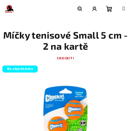
Přejít
na
obsah
Nákupní
Hledat
Přihlášení
Míčky tenisové Small 5 cm -
košík
2 na kartě
CHUCKIT!
Na objednávku