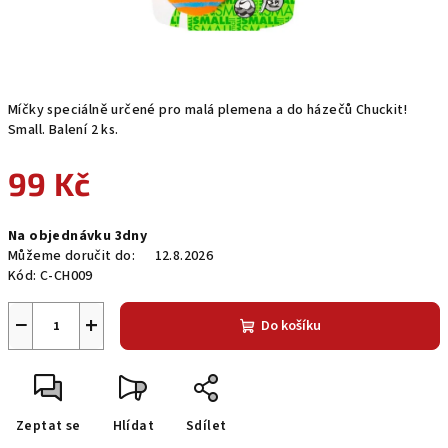
Míčky speciálně určené pro malá plemena a do házečů Chuckit!
Small. Balení 2 ks.
99 Kč
Měrná
Na objednávku 3dny
cena:
Můžeme doručit do:
12.8.2026
Kód:
C-CH009
−
+
Do košíku
Zeptat se
Hlídat
Sdílet