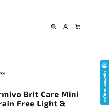
Hledat
Přihlášení
Nákupní
košík
 7KG
T
rmivo Brit Care Mini
rain Free Light &