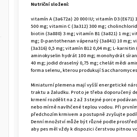
Nutriční složení:
vitamín A (3a672a) 20 000 IU; vitamín D3 (E671) 1
500 mg; vitamin C (3a312) 300 mg; cholinchlorid
biotin (3a880) 3 mg; vitamín B1 (3a821) 1 mg; v
mg; D-pantothenan vápenatý (3a841) 10 mg; vit
(3a316) 0,5 mg; vitamín B12 0,04 mg; L-karnitin
aminokyselin hydrát 100 mg; monohydrát síra
40 mg; jodid draselný 0,75 mg; chelát mědi am
forma selenu, kterou produkují Saccharomyces
Miniaturní plemena mají vyšší energetické ná
traktu a žaludku. Proto je třeba doporučený d
krmení rozdělit na 2 až 3 stejné porce podáva
nebo mírně navlhčené teplou vodou. Při prvním
předchozím krmivem a postupně zvyšujte podíl 
Denní množství může být různé podle prostředí,
aby pes měl vždy k dispozici čerstvou pitnou v