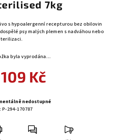
terilised 7kg
ivo s hypoalergenní recepturou bez obilovin
 dospělé psy malých plemen s nadváhou nebo
terilizaci.
ožka byla vyprodána…
 109 Kč
ná
a:
entálně nedostupné
:
P-294-170787