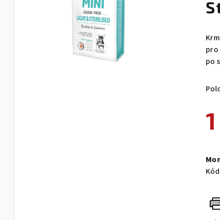
S
Krm
pro
po s
Pol
1
Měr
cen
Mom
Kód