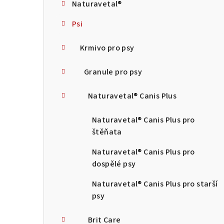
Naturavetal®
t
Psi
r
a
Krmivo pro psy
n
Granule pro psy
n
Naturavetal® Canis Plus
í
Naturavetal® Canis Plus pro
p
štěňata
a
Naturavetal® Canis Plus pro
n
dospělé psy
e
Naturavetal® Canis Plus pro starší
psy
l
Brit Care