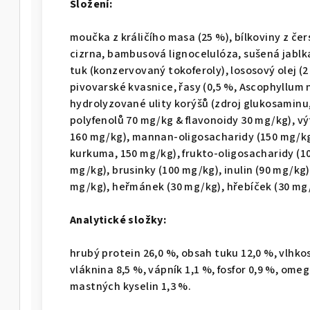
Složení:
moučka z králičího masa (25 %), bílkoviny z čer
cizrna, bambusová lignocelulóza, sušená jablk
tuk (konzervovaný tokoferoly), lososový olej (2
pivovarské kvasnice, řasy (0,5 %, Ascophyllum 
hydrolyzované ulity korýšů (zdroj glukosaminu,
polyfenolů 70 mg/kg & flavonoidy 30 mg/kg), vý
160 mg/kg), mannan-oligosacharidy (150 mg/kg)
kurkuma, 150 mg/kg), frukto-oligosacharidy (10
mg/kg), brusinky (100 mg/kg), inulin (90 mg/kg)
mg/kg), heřmánek (30 mg/kg), hřebíček (30 mg/
Analytické složky:
hrubý protein 26,0 %, obsah tuku 12,0 %, vlhko
vláknina 8,5 %, vápník 1,1 %, fosfor 0,9 %, om
mastných kyselin 1,3 %.