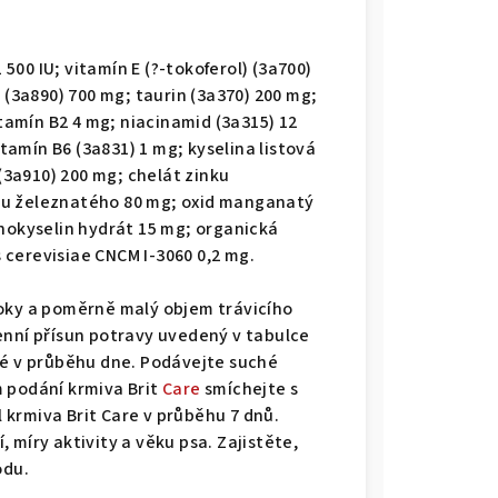
 500 IU; vitamín E (?-tokoferol) (3a700)
 (3a890) 700 mg; taurin (3a370) 200 mg;
itamín B2 4 mg; niacinamid (3a315) 12
amín B6 (3a831) 1 mg; kyselina listová
 (3a910) 200 mg; chelát zinku
nu železnatého 80 mg; oxid manganatý
inokyselin hydrát 15 mg; organická
 cerevisiae CNCM I-3060 0,2 mg.
roky a poměrně malý objem trávicího
enní přísun potravy uvedený v tabulce
né v průběhu dne. Podávejte suché
 podání krmiva Brit
Care
smíchejte s
krmiva Brit Care v průběhu 7 dnů.
 míry aktivity a věku psa. Zajistěte,
odu.