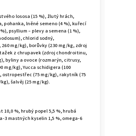
stvého lososa (15 %), žlutý hrách,
a, pohanka, lněné semeno (4 %), kuřecí
 %), psyllium – plevy a semena (1 %),
nodosum), chlorid sodný,
 260 mg/kg), borůvky (230 mg/kg, zdroj
tažek z chrupavek (zdroj chondroitinu,
, byliny a ovoce (rozmarýn, citrusy,
0 mg/kg), Yucca schidigera (100
, ostropestřec (75 mg/kg), rakytník (75
kg), šalvěj (25 mg/kg).
st 10,0 %, hrubý popel 5,5 %, hrubá
ega-3 mastných kyselin 1,5 %, omega-6