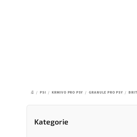
Přejít
na
obsah
/
PSI
/
KRMIVO PRO PSY
/
GRANULE PRO PSY
/
BRIT
DOMŮ
P
o
Kategorie
Přeskočit
kategorie
s