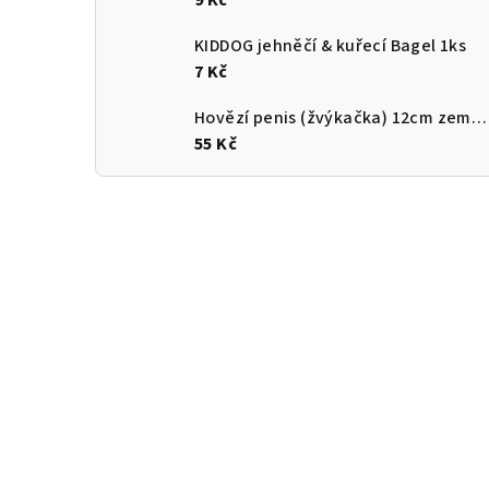
9 Kč
KIDDOG jehněčí & kuřecí Bagel 1ks
7 Kč
Hovězí penis (žvýkačka) 12cm země původu ČR
55 Kč