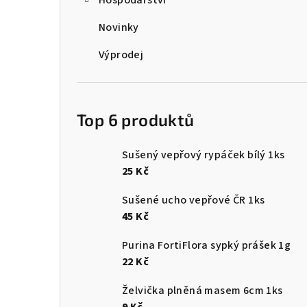
Hospodářství
Novinky
Výprodej
Top 6 produktů
Sušený vepřový rypáček bílý 1ks
25 Kč
Sušené ucho vepřové ČR 1ks
45 Kč
Purina FortiFlora sypký prášek 1g
22 Kč
Želvička plněná masem 6cm 1ks