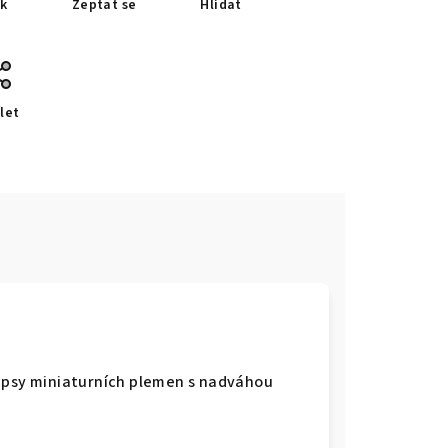
sk
Zeptat se
Hlídat
let
o psy miniaturních plemen s nadváhou