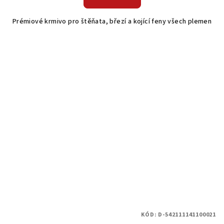
Prémiové krmivo pro štěňata, březí a kojící feny všech plemen
KÓD:
D-542111141100021