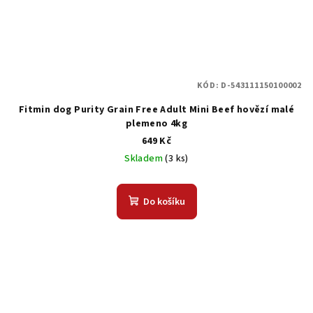
KÓD:
D-543111150100002
Fitmin dog Purity Grain Free Adult Mini Beef hovězí malé
plemeno 4kg
649 Kč
Skladem
(3 ks)
Do košíku