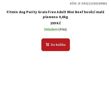
KÓD:
D-541111150100002
Fitmin dog Purity Grain Free Adult Mini Beef hovězí malé
plemeno 0,8kg
199 Kč
Skladem
(4 ks)
Do košíku