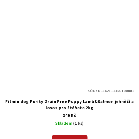
KÓD:
D-542111150100001
Fitmin dog Purity Grain Free Puppy Lamb&Salmon jehněčí a
losos pro štěňata 2kg
349 Kč
Skladem
(1 ks)