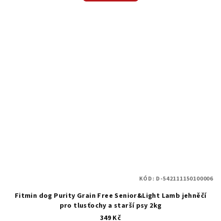
KÓD:
D-542111150100006
Fitmin dog Purity Grain Free Senior&Light Lamb jehněčí
pro tlusťochy a starší psy 2kg
349 Kč