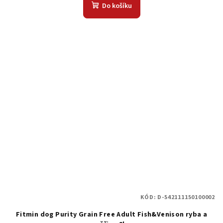
Do košíku
KÓD:
D-542111150100002
Fitmin dog Purity Grain Free Adult Fish&Venison ryba a