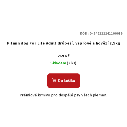
KÓD:
D-542111141100019
Fitmin dog For Life Adult drůbeží, vepřové a hovězí 2,5kg
269 Kč
Skladem
(3 ks)
Do košíku
Prémiové krmivo pro dospělé psy všech plemen.