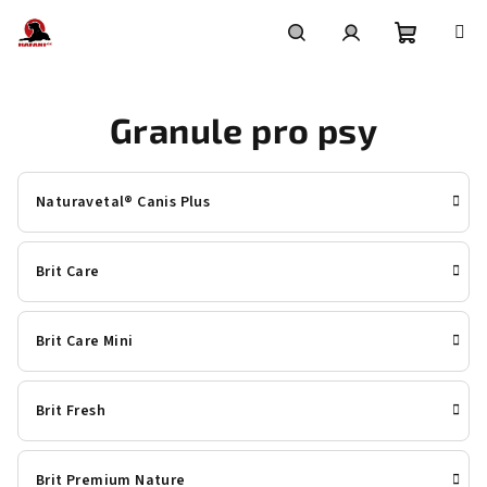
Přejít
na
obsah
Nákupní
Hledat
Přihlášení
Granule pro psy
košík
Naturavetal® Canis Plus
Brit Care
Brit Care Mini
Brit Fresh
Brit Premium Nature