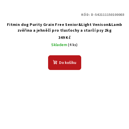
KÓD:
D-542111150100003
Fitmin dog Purity Grain Free Senior&Light Venison&Lamb
zvěřina a jehněčí pro tlusťochy a starší psy 2kg
349 Kč
Skladem
(4 ks)
Do košíku