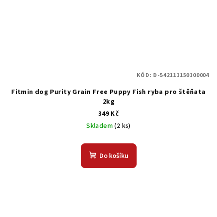
KÓD:
D-542111150100004
Fitmin dog Purity Grain Free Puppy Fish ryba pro štěňata
2kg
349 Kč
Skladem
(2 ks)
Do košíku