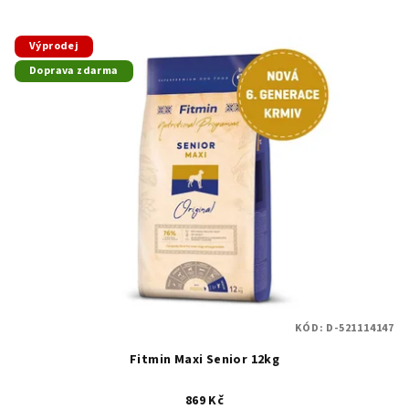
Výprodej
Doprava zdarma
KÓD:
D-521114147
Fitmin Maxi Senior 12kg
869 Kč