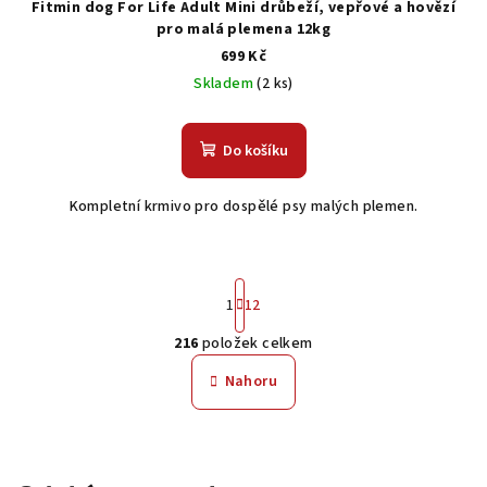
Fitmin dog For Life Adult Mini drůbeží, vepřové a hovězí
pro malá plemena 12kg
699 Kč
Skladem
(2 ks)
Do košíku
Kompletní krmivo pro dospělé psy malých plemen.
S
1
12
t
r
216
položek celkem
á
O
n
v
Nahoru
k
l
o
á
v
á
d
n
a