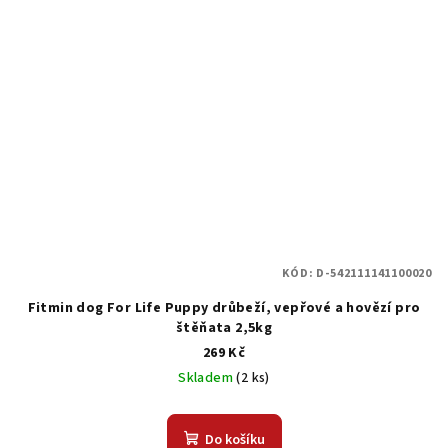
KÓD:
D-542111141100020
Fitmin dog For Life Puppy drůbeží, vepřové a hovězí pro
štěňata 2,5kg
269 Kč
Skladem
(2 ks)
Do košíku