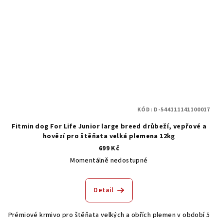
KÓD:
D-544111141100017
Fitmin dog For Life Junior large breed drůbeží, vepřové a
hovězí pro štěňata velká plemena 12kg
699 Kč
Momentálně nedostupné
Detail
Prémiové krmivo pro štěňata velkých a obřích plemen v období 5