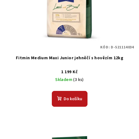
o
d
u
k
t
KÓD:
D-521114034
ů
Fitmin Medium Maxi Junior jehněčí s hovězím 12kg
1 199 Kč
Skladem
(3 ks)
Do košíku