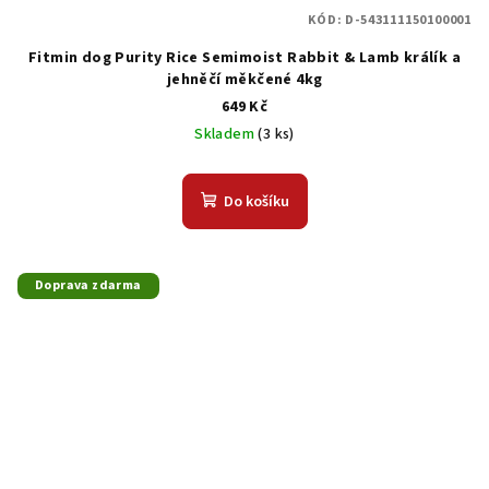
KÓD:
D-543111150100001
Fitmin dog Purity Rice Semimoist Rabbit & Lamb králík a
jehněčí měkčené 4kg
649 Kč
Skladem
(3 ks)
Do košíku
Doprava zdarma