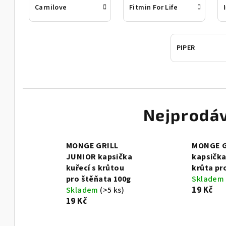
Carnilove
Fitmin For Life
PIPER
Nejprodáv
MONGE GRILL
MONGE G
JUNIOR kapsička
kapsička
kuřecí s krůtou
krůta pr
pro štěňata 100g
Skladem
19 Kč
Skladem
(>5 ks)
19 Kč