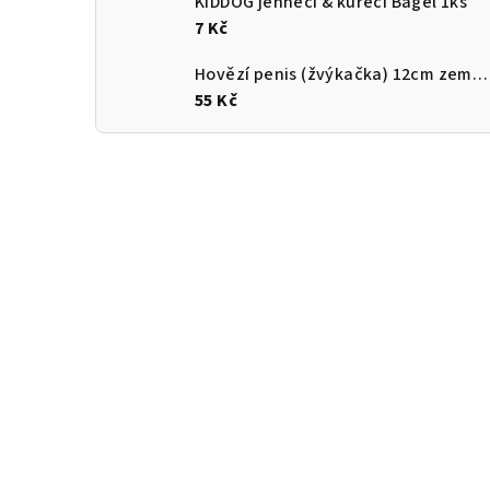
KIDDOG jehněčí & kuřecí Bagel 1ks
7 Kč
Hovězí penis (žvýkačka) 12cm země původu ČR
55 Kč