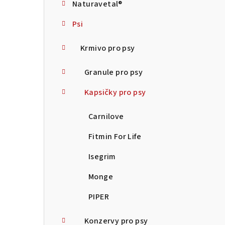
Naturavetal®
t
Psi
r
a
Krmivo pro psy
n
Granule pro psy
n
Kapsičky pro psy
í
Carnilove
p
Fitmin For Life
a
Isegrim
n
Monge
e
PIPER
l
Konzervy pro psy