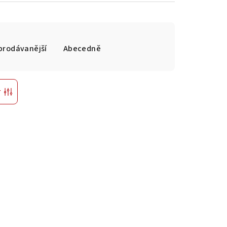
prodávanější
Abecedně
r
KÓD:
CO-40430
KÓD:
CO-40431