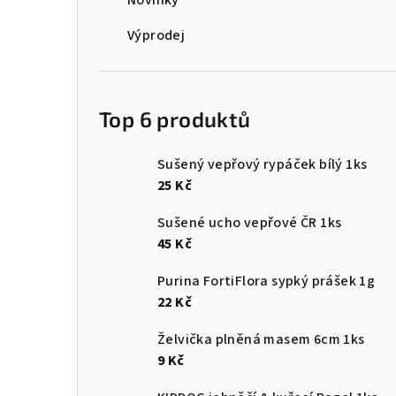
Novinky
Výprodej
Top 6 produktů
Sušený vepřový rypáček bílý 1ks
25 Kč
Sušené ucho vepřové ČR 1ks
45 Kč
Purina FortiFlora sypký prášek 1g
22 Kč
Želvička plněná masem 6cm 1ks
9 Kč