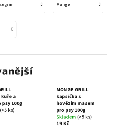
Isegrim
Monge
anější
RILL
MONGE GRILL
 kuře a
kapsička s
o psy 100g
hovězím masem
(>5 ks)
pro psy 100g
Skladem
(>5 ks)
19 Kč