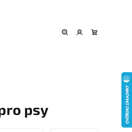
Hledat
Přihlášení
Nákupní
košík
pro psy