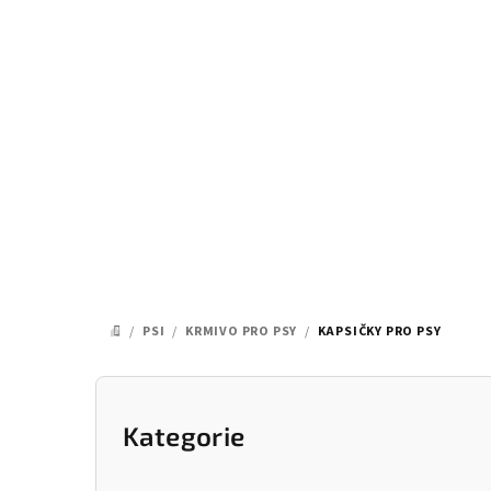
Přejít
na
obsah
/
PSI
/
KRMIVO PRO PSY
/
KAPSIČKY PRO PSY
DOMŮ
P
o
Kategorie
Přeskočit
kategorie
s