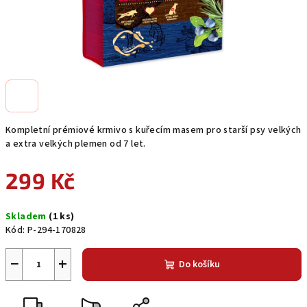
Kompletní prémiové krmivo s kuřecím masem pro starší psy velkých
a extra velkých plemen od 7 let.
299 Kč
Měrná
Skladem
(1 ks)
cena:
Kód:
P-294-170828
−
+
Do košíku