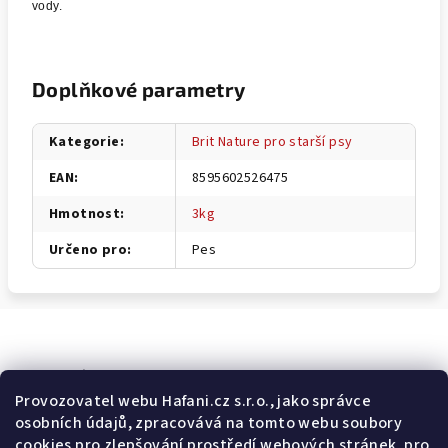
vody.
Doplňkové parametry
Kategorie
:
Brit Nature pro starší psy
EAN
:
8595602526475
Hmotnost
:
3kg
Určeno pro
:
Pes
Odebírat newsletter
Provozovatel webu Hafani.cz s.r.o., jako správce
osobních údajů, zpracovává na tomto webu soubory
E-mail
cookies pro zlepšování prostředí webových stránek, pro