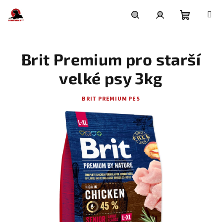
Přejít
na
obsah
Nákupní
Hledat
Přihlášení
Brit Premium pro starší
košík
velké psy 3kg
BRIT PREMIUM PES