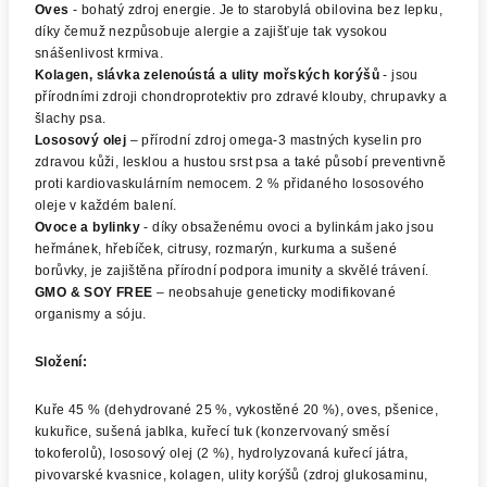
Oves
- bohatý zdroj energie. Je to starobylá obilovina bez lepku,
díky čemuž nezpůsobuje alergie a zajišťuje tak vysokou
snášenlivost krmiva.
Kolagen, slávka zelenoústá a ulity mořských korýšů
- jsou
přírodními zdroji chondroprotektiv pro zdravé klouby, chrupavky a
šlachy psa.
Lososový olej
– přírodní zdroj omega-3 mastných kyselin pro
zdravou kůži, lesklou a hustou srst psa a také působí preventivně
proti kardiovaskulárním nemocem. 2 % přidaného lososového
oleje v každém balení.
Ovoce a bylinky
- díky obsaženému ovoci a bylinkám jako jsou
heřmánek, hřebíček, citrusy, rozmarýn, kurkuma a sušené
borůvky, je zajištěna přírodní podpora imunity a skvělé trávení.
GMO & SOY FREE
– neobsahuje geneticky modifikované
organismy a sóju.
Složení:
Kuře 45 % (dehydrované 25 %, vykostěné 20 %), oves, pšenice,
kukuřice, sušená jablka, kuřecí tuk (konzervovaný směsí
tokoferolů), lososový olej (2 %), hydrolyzovaná kuřecí játra,
pivovarské kvasnice, kolagen, ulity korýšů (zdroj glukosaminu,