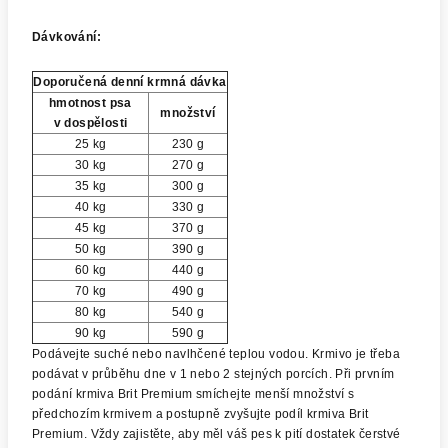
Dávkování:
Doporučená denní krmná dávka
hmotnost psa
množství
v dospělosti
25 kg
230 g
30 kg
270 g
35 kg
300 g
40 kg
330 g
45 kg
370 g
50 kg
390 g
60 kg
440 g
70 kg
490 g
80 kg
540 g
90 kg
590 g
Podávejte suché nebo navlhčené teplou vodou. Krmivo je třeba
podávat v průběhu dne v 1 nebo 2 stejných porcích. Při prvním
podání krmiva Brit Premium smíchejte menší množství s
předchozím krmivem a postupně zvyšujte podíl krmiva Brit
Premium. Vždy zajistěte, aby měl váš pes k pití dostatek čerstvé