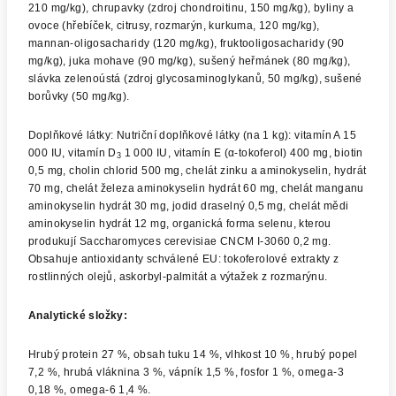
210 mg/kg), chrupavky (zdroj chondroitinu, 150 mg/kg), byliny a
ovoce (hřebíček, citrusy, rozmarýn, kurkuma, 120 mg/kg),
mannan-oligosacharidy (120 mg/kg), fruktooligosacharidy (90
mg/kg), juka mohave (90 mg/kg), sušený heřmánek (80 mg/kg),
slávka zelenoústá (zdroj glycosaminoglykanů, 50 mg/kg), sušené
borůvky (50 mg/kg).
Doplňkové látky: Nutriční doplňkové látky (na 1 kg): vitamín A 15
000 IU, vitamín D
1 000 IU, vitamín E (α-tokoferol) 400 mg, biotin
3
0,5 mg, cholin chlorid 500 mg, chelát zinku a aminokyselin, hydrát
70 mg, chelát železa aminokyselin hydrát 60 mg, chelát manganu
aminokyselin hydrát 30 mg, jodid draselný 0,5 mg, chelát mědi
aminokyselin hydrát 12 mg, organická forma selenu, kterou
produkují Saccharomyces cerevisiae CNCM I-3060 0,2 mg.
Obsahuje antioxidanty schválené EU: tokoferolové extrakty z
rostlinných olejů, askorbyl-palmitát a výtažek z rozmarýnu.
Analytické složky:
Hrubý protein 27 %, obsah tuku 14 %, vlhkost 10 %, hrubý popel
7,2 %, hrubá vláknina 3 %, vápník 1,5 %, fosfor 1 %, omega-3
0,18 %, omega-6 1,4 %.