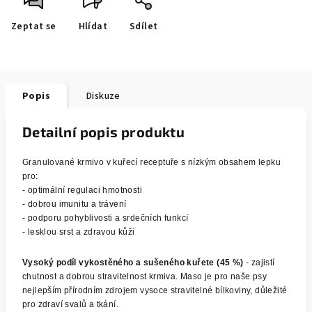
Zeptat se
Hlídat
Sdílet
Popis
Diskuze
Detailní popis produktu
Granulované krmivo v kuřecí receptuře s nízkým obsahem lepku
pro:
- optimální regulaci hmotnosti
- dobrou imunitu a trávení
- podporu pohyblivosti a srdečních funkcí
- lesklou srst a zdravou kůži
Vysoký podíl vykostěného a sušeného kuřete (45 %)
- zajistí
chutnost a dobrou stravitelnost krmiva. Maso je pro naše psy
nejlepším přírodním zdrojem vysoce stravitelné bílkoviny, důležité
pro zdraví svalů a tkání.