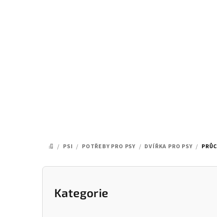
Přejít
na
obsah
/
PSI
/
POTŘEBY PRO PSY
/
DVÍŘKA PRO PSY
/
PRŮC
DOMŮ
P
o
Kategorie
Přeskočit
kategorie
s