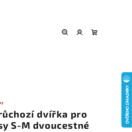
Hledat
Přihlášení
Nákupní
košík
IE
růchozí dvířka pro
sy S-M dvoucestné