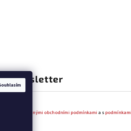
at newsletter
Souhlasím
uhlas s
všeobecnými obchodními podmínkami
a s
podmínkami