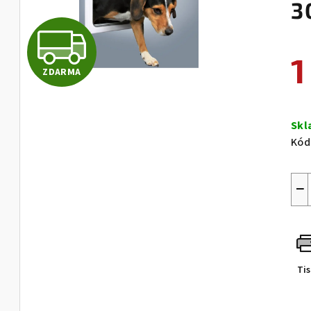
3
Z
1
ZDARMA
D
Měr
cen
Sk
A
Kód
R
−
M
Ti
A