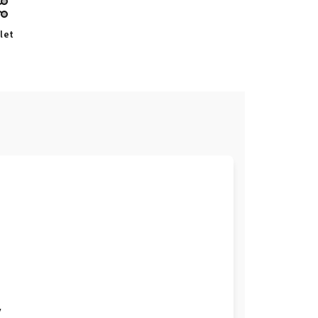
let
y