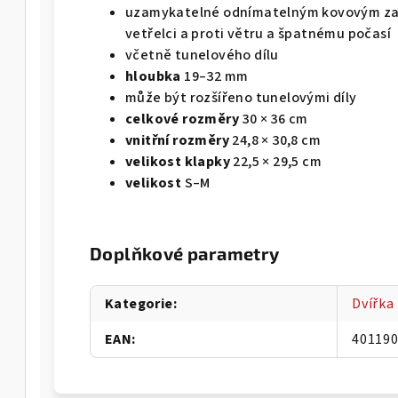
uzamykatelné odnímatelným kovovým zad
vetřelci a proti větru a špatnému počasí
včetně tunelového dílu
hloubka
19–32 mm
může být rozšířeno tunelovými díly
celkové rozměry
30 × 36 cm
vnitřní rozměry
24,8 × 30,8 cm
velikost klapky
22,5 × 29,5 cm
velikost
S–M
Doplňkové parametry
Kategorie
:
Dvířka
EAN
:
40119