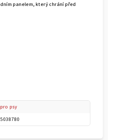
ním panelem, který chrání před
 pro psy
05038780