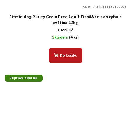
KÓD:
D-544111150100002
Fitmin dog Purity Grain Free Adult Fish&Venison ryba a
zvěřina 12kg
1 699 Kč
Skladem
(4 ks)
Do košíku
Doprava zdarma