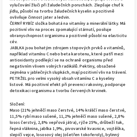
vylučování žluči při žaludečních poruchách. Zlepšuje chuť k
jídlu, působí na tvorbu žaludečních kyselin a pozitivně
ovlivňuje činnost jater a ledvin.
ČERNÝ RYBÍZ složka bohatá na vitamíny a minerální látky. Má
pozitivní vliv na proces zpomalující stárnutí, posiluje
obranyschopnost organismu a pozitivně působí na elasticitu
cév.
JABLKA jsou bohatým zdrojem stopových prvků a vitamínů,
například vitamínu C nebo beta karotenu, které patří mezi
antioxidanty podílející se na ochraně organismu před
negativním vlivem volných radikálů. Pektiny, obsažené
zejména v jablečných slupkách, mají pozitivní vliv na trávení.
PETRŽEL pro velmi vysoký obsah vitamínu C a kyseliny
listové. Má pozitivní efekt při prevenci rakoviny, podporuje
detoxikaci organismu a tvorbu červených krvinek.
Složení:
Maso (21% jehněčí maso čerstvé, 14% králičí maso čerstvé,
11,5% rybí maso sušené, 11,2% jehněčí maso sušené, 2,8%
losos čerstvý, 2,8% vepřová játra), rýže 25%, drůbeží tuk,
řepná vláknina, jablka 1,9%, pivovarské kvasnice, vojtěška,
slepičí vejce, lososový olej (ošetřen tokoferoly), bylinný