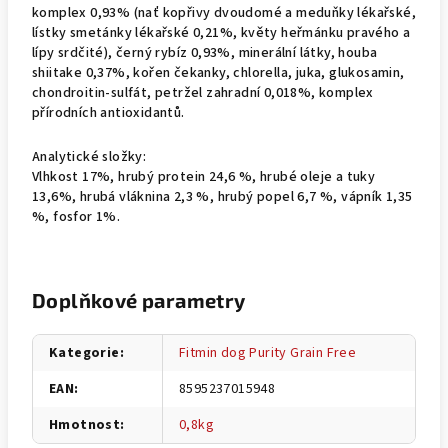
komplex 0,93% (nať kopřivy dvoudomé a meduňky lékařské,
lístky smetánky lékařské 0,21%, květy heřmánku pravého a
lípy srdčité), černý rybíz 0,93%, minerální látky, houba
shiitake 0,37%, kořen čekanky, chlorella, juka, glukosamin,
chondroitin-sulfát, petržel zahradní 0,018%, komplex
přírodních antioxidantů.
Analytické složky:
Vlhkost 17%, hrubý protein 24,6 %, hrubé oleje a tuky
13,6%, hrubá vláknina 2,3 %, hrubý popel 6,7 %, vápník 1,35
%, fosfor 1%.
Doplňkové parametry
Kategorie
:
Fitmin dog Purity Grain Free
EAN
:
8595237015948
Hmotnost
:
0,8kg