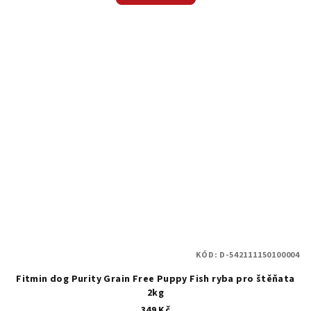
KÓD:
D-542111150100004
Fitmin dog Purity Grain Free Puppy Fish ryba pro štěňata
2kg
349 Kč