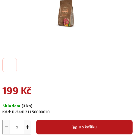
199 Kč
Měrná
Skladem
(3 ks)
cena:
Kód:
D-544121150000010
−
+
Do košíku