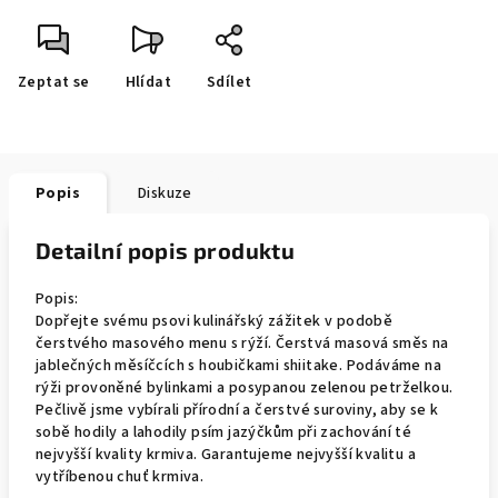
Zeptat se
Hlídat
Sdílet
Popis
Diskuze
Detailní popis produktu
Popis:
Dopřejte svému psovi kulinářský zážitek v podobě
čerstvého masového menu s rýží. Čerstvá masová směs na
jablečných měsíčcích s houbičkami shiitake. Podáváme na
rýži provoněné bylinkami a posypanou zelenou petrželkou.
Pečlivě jsme vybírali přírodní a čerstvé suroviny, aby se k
sobě hodily a lahodily psím jazýčkům při zachování té
nejvyšší kvality krmiva. Garantujeme nejvyšší kvalitu a
vytříbenou chuť krmiva.