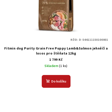
KÓD:
D-544111150100001
Fitmin dog Purity Grain Free Puppy Lamb&Salmon jehněčí a
losos pro štěňata 12kg
1 799 Kč
Skladem
(1 ks)
Do košíku