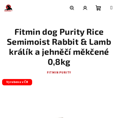
Přejít
na
obsah
Nákupní
Hledat
Přihlášení
Fitmin dog Purity Rice
košík
Semimoist Rabbit & Lamb
králík a jehněčí měkčené
0,8kg
FITMIN PURITY
Vyrobeno v ČR