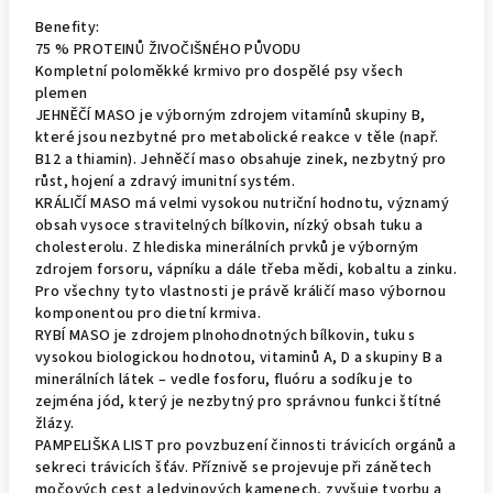
Benefity:
75 % PROTEINŮ ŽIVOČIŠNÉHO PŮVODU
Kompletní poloměkké krmivo pro dospělé psy všech
plemen
JEHNĚČÍ MASO je výborným zdrojem vitamínů skupiny B,
které jsou nezbytné pro metabolické reakce v těle (např.
B12 a thiamin). Jehněčí maso obsahuje zinek, nezbytný pro
růst, hojení a zdravý imunitní systém.
KRÁLIČÍ MASO má velmi vysokou nutriční hodnotu, významý
obsah vysoce stravitelných bílkovin, nízký obsah tuku a
cholesterolu. Z hlediska minerálních prvků je výborným
zdrojem forsoru, vápníku a dále třeba mědi, kobaltu a zinku.
Pro všechny tyto vlastnosti je právě králičí maso výbornou
komponentou pro dietní krmiva.
RYBÍ MASO je zdrojem plnohodnotných bílkovin, tuku s
vysokou biologickou hodnotou, vitaminů A, D a skupiny B a
minerálních látek – vedle fosforu, fluóru a sodíku je to
zejména jód, který je nezbytný pro správnou funkci štítné
žlázy.
PAMPELIŠKA LIST pro povzbuzení činnosti trávicích orgánů a
sekreci trávicích šťáv. Příznivě se projevuje při zánětech
močových cest a ledvinových kamenech, zvyšuje tvorbu a