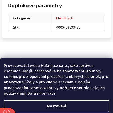
Doplňkové parametry
Kategorie
:
Flexi Black
EAN
:
4000498033425
Odebírat newsletter
Provozovatel webu Hafani.cz s.r.o., jako správce
osobních údajů, zpracovává na tomto webu soubory
E-mail
cookies pro zlepšování prostředí webových stránek, pro
analytické účely a pro cílenou reklamu. Dalším
Potvrzuji souhlas s
všeobecnými obchodními podmínkami
a
procházením tohoto webu vyjadřujete souhlas s jejich
s
podmínkami zpracovávání a ochrany osobních údajů
.
používáním.
Další informace
Přihlásit se
Nastavení
Z