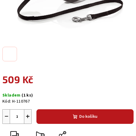
509 Kč
Měrná
Skladem
(1 ks)
cena:
Kód:
H-110767
−
+
Do košíku