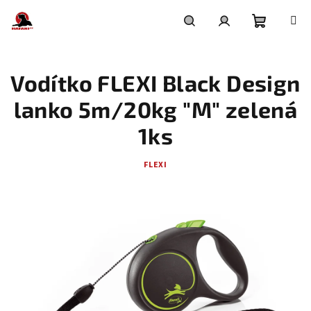
Přejít
na
obsah
Nákupní
Hledat
Přihlášení
Vodítko FLEXI Black Design
košík
lanko 5m/20kg "M" zelená
1ks
FLEXI