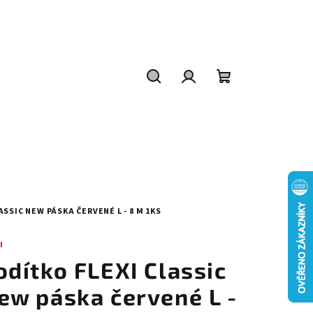
Hledat
Přihlášení
Nákupní
košík
SSIC NEW PÁSKA ČERVENÉ L - 8 M 1KS
I
odítko FLEXI Classic
ew páska červené L -