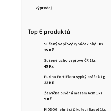
Výprodej
Top 6 produktů
Sušený vepřový rypáček bílý 1ks
25 Kč
Sušené ucho vepřové ČR 1ks
45 Kč
Purina FortiFlora sypký prášek 1g
22 Kč
Želvička plněná masem 6cm 1ks
9 Kč
KIDDOG jehněčí & kuřecí Bagel 1ks