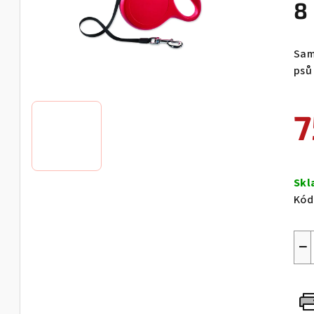
8
Sam
psů
7
Měr
cen
Sk
Kód
−