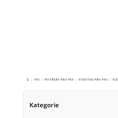
Přejít
na
obsah
/
PSI
/
POTŘEBY PRO PSY
/
VODÍTKA PRO PSY
/
FL
DOMŮ
P
o
Kategorie
Přeskočit
kategorie
s