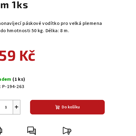
 m 1ks
onavíjecí páskové vodítko pro velká plemena
 do hmotnosti 50 kg. Délka: 8 m.
59 Kč
ná
a:
ladem
(1 ks)
:
P-194-263
+
Do košíku