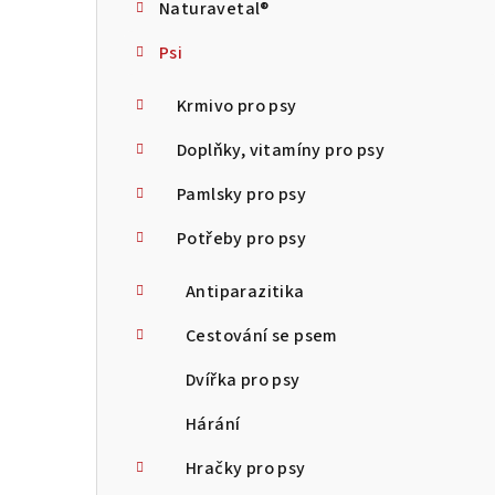
Naturavetal®
t
Psi
r
a
Krmivo pro psy
n
Doplňky, vitamíny pro psy
n
Pamlsky pro psy
í
Potřeby pro psy
p
Antiparazitika
a
Cestování se psem
n
Dvířka pro psy
e
Hárání
l
Hračky pro psy