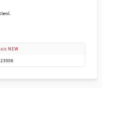
tlení.
assic NEW
023006