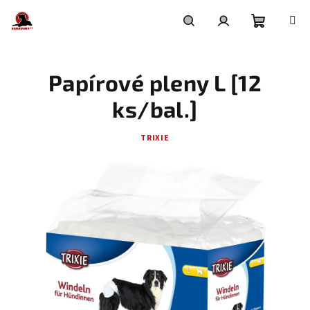
Přejít
na
obsah
Nákupní
Hledat
Přihlášení
Papírové pleny L [12
košík
ks/bal.]
TRIXIE