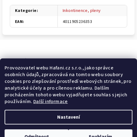
Kategorie
:
Inkontinence, pleny
EAN
:
4011905236353
Odebírat newsletter
Provozovatel webu Hafani.cz s.r.o., jako správce
osobních údajů, zpracovává na tomto webu soubory
E-mail
cookies pro zlepšování prostředí webových stránek, pro
analytické účely a pro cílenou reklamu. Dalším
Potvrzuji souhlas s
všeobecnými obchodními podmínkami
a
procházením tohoto webu vyjadřujete souhlas s jejich
s
podmínkami zpracovávání a ochrany osobních údajů
.
používáním.
Další informace
Přihlásit se
Nastavení
Z
Copyright 2026
Hafani.cz
. Všechna práva vyhrazena.
Upravit
á
nastavení cookies
Odmítnout
Souhlasím