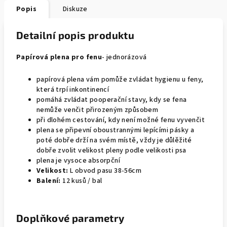
Popis
Diskuze
Detailní popis produktu
Papírová plena pro fenu
- jednorázová
papírová plena vám pomůže zvládat hygienu u feny,
která trpí inkontinencí
pomáhá zvládat pooperační stavy, kdy se fena
nemůže venčit přirozeným způsobem
při dlohém cestování, kdy není možné fenu vyvenčit
plena se připevní oboustrannými lepícími pásky a
poté dobře drží na svém místě, vždy je důlěžité
dobře zvolit velikost pleny podle velikosti psa
plena je vysoce absorpční
Velikost:
L obvod pasu 38-56cm
Balení:
12 kusů / bal
Doplňkové parametry