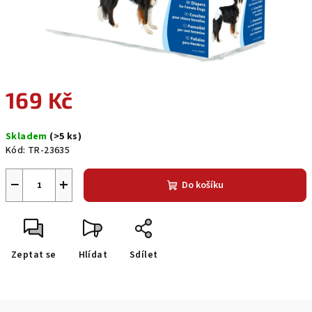
169 Kč
Měrná
Skladem
(>5 ks)
cena:
Kód:
TR-23635
−
+
Do košíku
Zeptat se
Hlídat
Sdílet