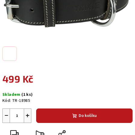
499 Kč
Měrná
Skladem
(1 ks)
cena:
Kód:
TR-18985
−
+
Do košíku