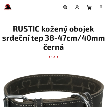
Přejít
na
obsah
Nákupní
Hledat
Přihlášení
RUSTIC kožený obojek
košík
srdeční tep 38-47cm/40mm
černá
TRIXIE