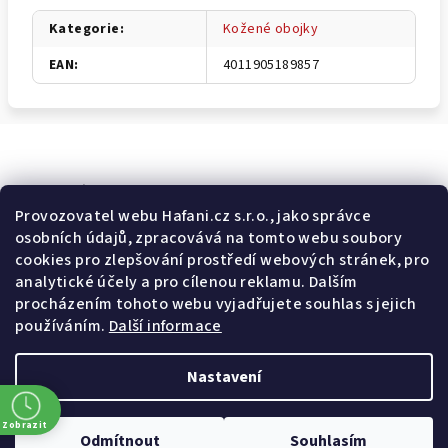
Kategorie
:
Kožené obojky
EAN
:
4011905189857
Odebírat newsletter
Provozovatel webu Hafani.cz s.r.o., jako správce
osobních údajů, zpracovává na tomto webu soubory
E-mail
cookies pro zlepšování prostředí webových stránek, pro
analytické účely a pro cílenou reklamu. Dalším
Potvrzuji souhlas s
všeobecnými obchodními podmínkami
a
procházením tohoto webu vyjadřujete souhlas s jejich
s
podmínkami zpracovávání a ochrany osobních údajů
.
používáním.
Další informace
Přihlásit se
Nastavení
Z
Copyright 2026
Hafani.cz
. Všechna práva vyhrazena.
Upravit
á
nastavení cookies
Zobrazit
Odmítnout
Souhlasím