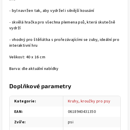
- byl navržen tak, aby vydržel i silnější kousání
- skvělá hračka pro všechna plemena psů, která skutečně
vydrží
- vhodný pro štěňátka s prořezávajícími se zuby, ideální pro
interaktivní hru
Velikost: 40 x 16 cm
Barva: dle aktuální nabídky
Doplňkové parametry
Kategorie
:
Kruhy, kroužky pro psy
EAN
:
0618940431350
Zvíře
:
psi