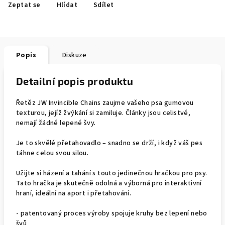
Zeptat se
Hlídat
Sdílet
Popis
Diskuze
Detailní popis produktu
Řetěz JW Invincible Chains zaujme vašeho psa gumovou
texturou, jejíž žvýkání si zamiluje. Články jsou celistvé,
nemají žádné lepené švy.
Je to skvělé přetahovadlo – snadno se drží, i když váš pes
táhne celou svou silou.
Užijte si házení a tahání s touto jedinečnou hračkou pro psy.
Tato hračka je skutečně odolná a výborná pro interaktivní
hraní, ideální na aport i přetahování.
- patentovaný proces výroby spojuje kruhy bez lepení nebo
švů