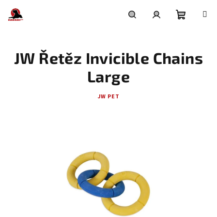
Přejít
na
obsah
Nákupní
Hledat
Přihlášení
JW Řetěz Invicible Chains
košík
Large
JW PET