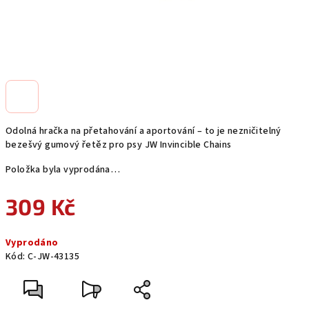
Odolná hračka na přetahování a aportování – to je nezničitelný
bezešvý gumový řetěz pro psy JW Invincible Chains
Položka byla vyprodána…
309 Kč
Měrná
Vyprodáno
cena:
Kód:
C-JW-43135