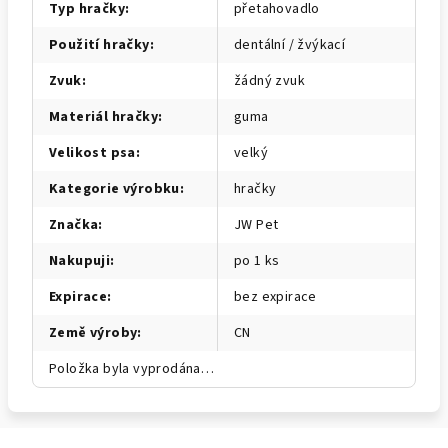
Typ hračky
:
přetahovadlo
Použití hračky
:
dentální / žvýkací
Zvuk
:
žádný zvuk
Materiál hračky
:
guma
Velikost psa
:
velký
Kategorie výrobku
:
hračky
Značka
:
JW Pet
Nakupuji
:
po 1 ks
Expirace
:
bez expirace
Země výroby
:
CN
Položka byla vyprodána…