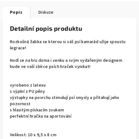
Popis
Diskuze
Detailní popis produktu
Rozkošná žabka se kterou si váš psí kamarád užije spoustu
legrace!
Hodí se na hru doma i venku a svým vydařeným designem
bude ve vaší sbírce psích hraček vynikat!
vyrobeno z latexu
s výplní z PU pěny
výstupky na povrchu stimulují psí smysly a přitahují jeho
pozornost
s hlasitým pískacím zvukem
perfektní hračka na aportování
Velikost: 10 x 9,5 x 8 cm