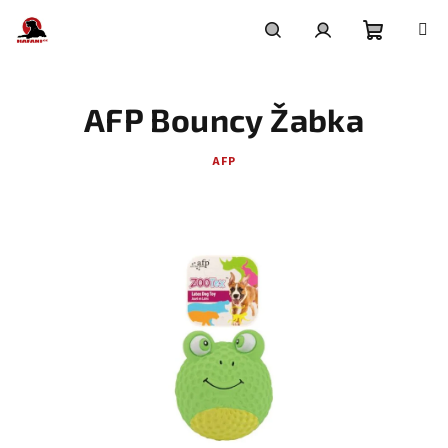
Přejít
na
obsah
Nákupní
Hledat
Přihlášení
AFP Bouncy Žabka
košík
AFP