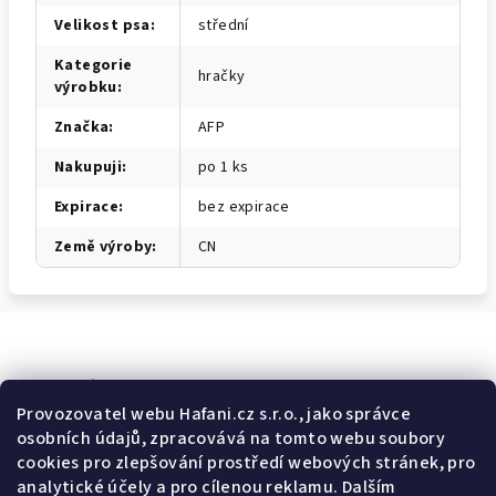
Velikost psa
:
střední
Kategorie
hračky
výrobku
:
Značka
:
AFP
Nakupuji
:
po 1 ks
Expirace
:
bez expirace
Země výroby
:
CN
Odebírat newsletter
Provozovatel webu Hafani.cz s.r.o., jako správce
osobních údajů, zpracovává na tomto webu soubory
E-mail
cookies pro zlepšování prostředí webových stránek, pro
analytické účely a pro cílenou reklamu. Dalším