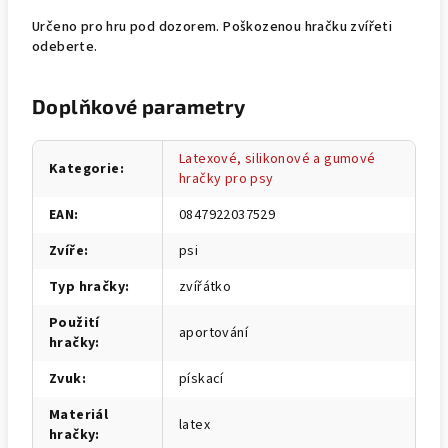
Určeno pro hru pod dozorem. Poškozenou hračku zvířeti
odeberte.
Doplňkové parametry
Latexové, silikonové a gumové
Kategorie
:
hračky pro psy
EAN
:
0847922037529
Zvíře
:
psi
Typ hračky
:
zvířátko
Použití
aportování
hračky
:
Zvuk
:
pískací
Materiál
latex
hračky
: