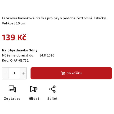
Latexová balónková hračka pro psy v podobě roztomilé žabičky.
Velikost 10 cm.
139 Kč
Měrná
Na objednávku 3dny
cena:
Můžeme doručit do:
14.8.2026
Kód:
C-AF-03752
−
+
Do košíku
Zeptat se
Hlídat
Sdílet