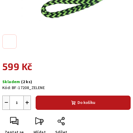
599 Kč
Měrná
Skladem
(2 ks)
cena:
Kód:
BF-17208_ZELENE
−
+
Do košíku
Zeptat se
Hlídat
Sdílet