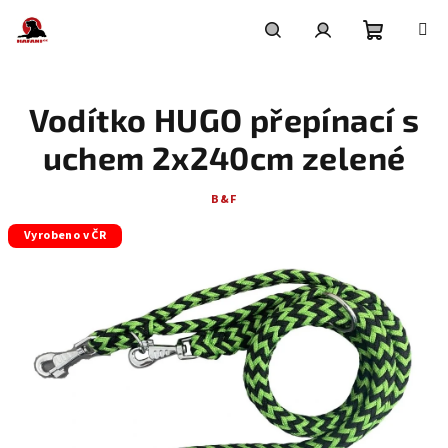
Přejít
na
obsah
Nákupní
Hledat
Přihlášení
Vodítko HUGO přepínací s
košík
uchem 2x240cm zelené
B&F
Vyrobeno v ČR