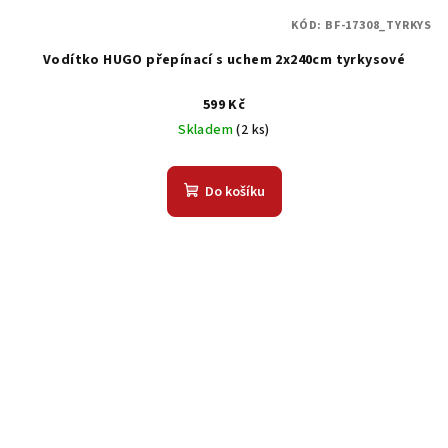
KÓD:
BF-17308_TYRKYS
Vodítko HUGO přepínací s uchem 2x240cm tyrkysové
599 Kč
Skladem
(2 ks)
Do košíku