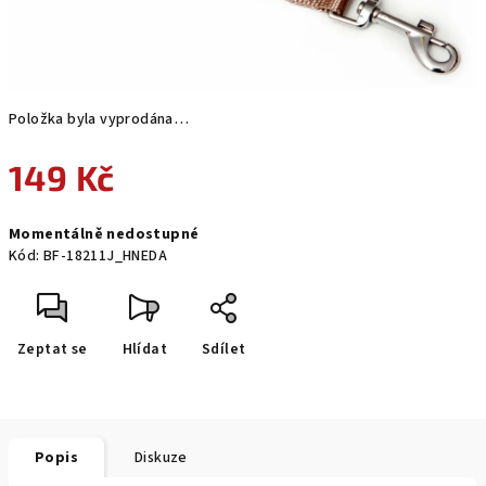
Položka byla vyprodána…
149 Kč
Měrná
Momentálně nedostupné
cena:
Kód:
BF-18211J_HNEDA
Zeptat se
Hlídat
Sdílet
Popis
Diskuze