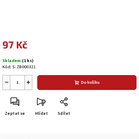
97 Kč
Měrná
Skladem
(1 ks)
cena:
Kód:
S-ZB000321
−
+
Do košíku
Zeptat se
Hlídat
Sdílet