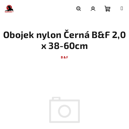
Přejít
na
obsah
Nákupní
Hledat
Přihlášení
Obojek nylon Černá B&F 2,0
košík
x 38-60cm
B&F