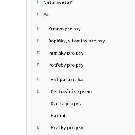
Naturavetal®
t
Psi
r
a
Krmivo pro psy
n
Doplňky, vitamíny pro psy
n
Pamlsky pro psy
í
Potřeby pro psy
p
Antiparazitika
a
Cestování se psem
n
Dvířka pro psy
e
Hárání
l
Hračky pro psy