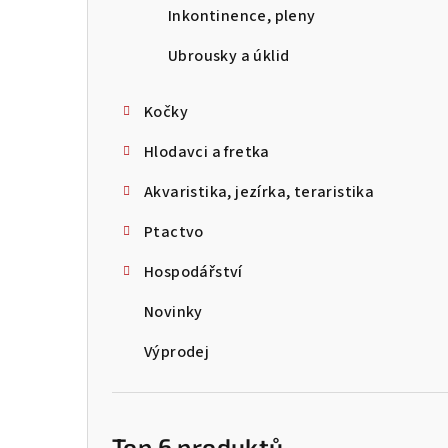
Inkontinence, pleny
Ubrousky a úklid
Kočky
Hlodavci a fretka
Akvaristika, jezírka, teraristika
Ptactvo
Hospodářství
Novinky
Výprodej
Top 6 produktů