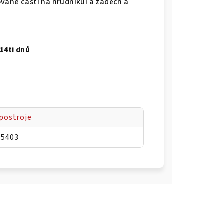
vané části na hrudníkui a zádech a
14ti dnů
postroje
05403