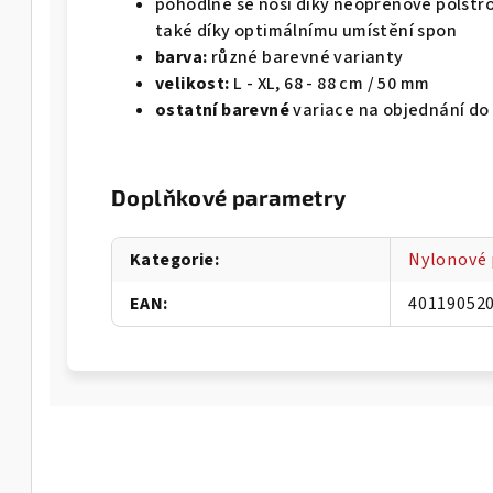
pohodlně se nosí díky neoprenové polstro
také díky optimálnímu umístění spon
barva:
různé barevné varianty
velikost:
L - XL, 68 - 88 cm / 50 mm
ostatní barevné
variace na objednání do
Doplňkové parametry
Kategorie
:
Nylonové 
EAN
:
40119052