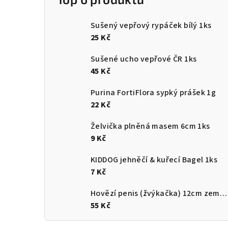
Sušený vepřový rypáček bílý 1ks
25 Kč
Sušené ucho vepřové ČR 1ks
45 Kč
Purina FortiFlora sypký prášek 1g
22 Kč
Želvička plněná masem 6cm 1ks
9 Kč
KIDDOG jehněčí & kuřecí Bagel 1ks
7 Kč
Hovězí penis (žvýkačka) 12cm země původu ČR
55 Kč