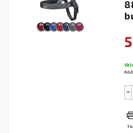
8
b
5
Měr
cen
Sk
Kód
−
Ti