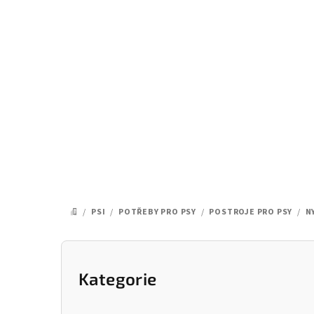
Přejít
na
obsah
/
PSI
/
POTŘEBY PRO PSY
/
POSTROJE PRO PSY
/
N
DOMŮ
P
o
Kategorie
Přeskočit
kategorie
s