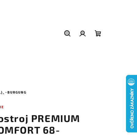
Hledat
Přihlášení
Nákupní
košík
), - BURGUNG
IE
ostroj PREMIUM
OMFORT 68-