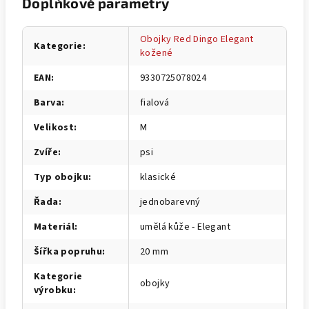
Doplňkové parametry
Obojky Red Dingo Elegant
Kategorie
:
kožené
EAN
:
9330725078024
Barva
:
fialová
Velikost
:
M
Zvíře
:
psi
Typ obojku
:
klasické
Řada
:
jednobarevný
Materiál
:
umělá kůže - Elegant
Šířka popruhu
:
20 mm
Kategorie
obojky
výrobku
: