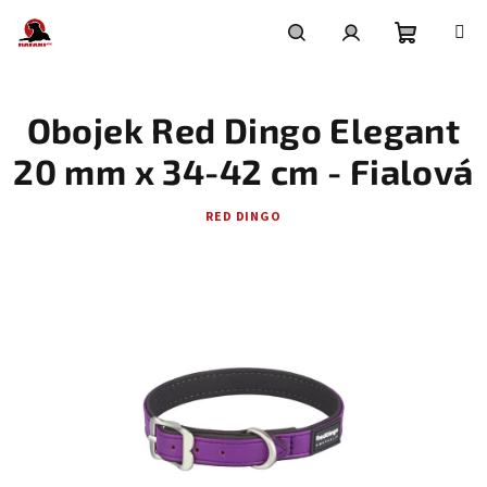
Přejít
na
obsah
Nákupní
Hledat
Přihlášení
Obojek Red Dingo Elegant
košík
20 mm x 34-42 cm - Fialová
RED DINGO