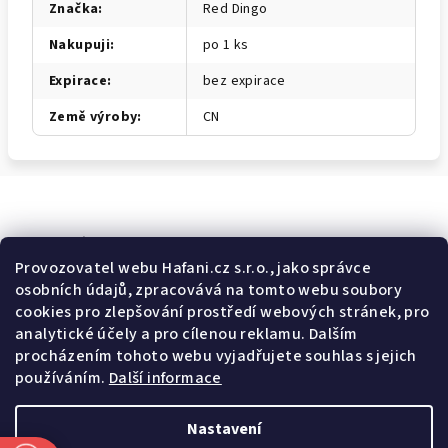
Značka
:
Red Dingo
Nakupuji
:
po 1 ks
Expirace
:
bez expirace
Země výroby
:
CN
Odebírat newsletter
Provozovatel webu Hafani.cz s.r.o., jako správce
osobních údajů, zpracovává na tomto webu soubory
E-mail
cookies pro zlepšování prostředí webových stránek, pro
analytické účely a pro cílenou reklamu. Dalším
Potvrzuji souhlas s
všeobecnými obchodními podmínkami
a
procházením tohoto webu vyjadřujete souhlas s jejich
s
podmínkami zpracovávání a ochrany osobních údajů
.
používáním.
Další informace
Přihlásit se
Nastavení