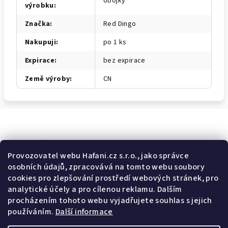
obojky
výrobku
:
Značka
:
Red Dingo
Nakupuji
:
po 1 ks
Expirace
:
bez expirace
Země výroby
:
CN
Odebírat newsletter
Provozovatel webu Hafani.cz s.r.o., jako správce
osobních údajů, zpracovává na tomto webu soubory
E-mail
cookies pro zlepšování prostředí webových stránek, pro
analytické účely a pro cílenou reklamu. Dalším
Potvrzuji souhlas s
všeobecnými obchodními podmínkami
a
procházením tohoto webu vyjadřujete souhlas s jejich
s
podmínkami zpracovávání a ochrany osobních údajů
.
používáním.
Další informace
Přihlásit se