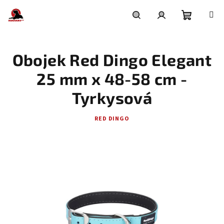
Přejít
na
obsah
Nákupní
Hledat
Přihlášení
Obojek Red Dingo Elegant
košík
25 mm x 48-58 cm -
Tyrkysová
RED DINGO