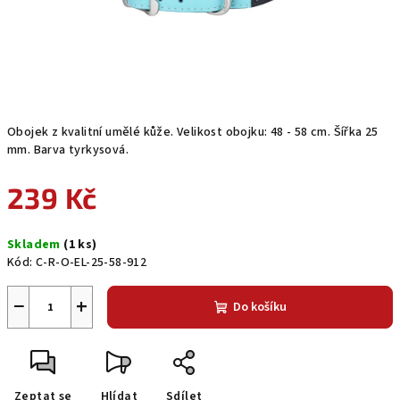
Obojek z kvalitní umělé kůže. Velikost obojku: 48 - 58 cm. Šířka 25
mm. Barva tyrkysová.
239 Kč
Měrná
Skladem
(1 ks)
cena:
Kód:
C-R-O-EL-25-58-912
−
+
Do košíku
Zeptat se
Hlídat
Sdílet