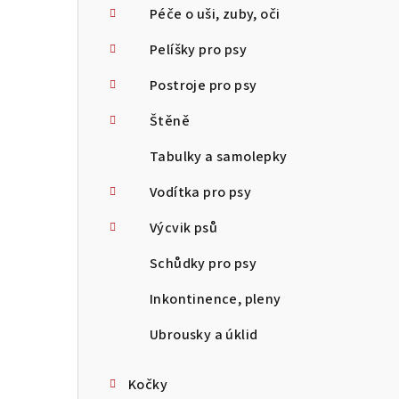
Péče o uši, zuby, oči
Pelíšky pro psy
Postroje pro psy
Štěně
Tabulky a samolepky
Vodítka pro psy
Výcvik psů
Schůdky pro psy
Inkontinence, pleny
Ubrousky a úklid
Kočky