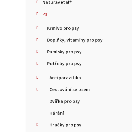
Naturavetal®
t
Psi
r
a
Krmivo pro psy
n
Doplňky, vitamíny pro psy
n
Pamlsky pro psy
í
Potřeby pro psy
p
Antiparazitika
a
Cestování se psem
n
Dvířka pro psy
e
Hárání
l
Hračky pro psy