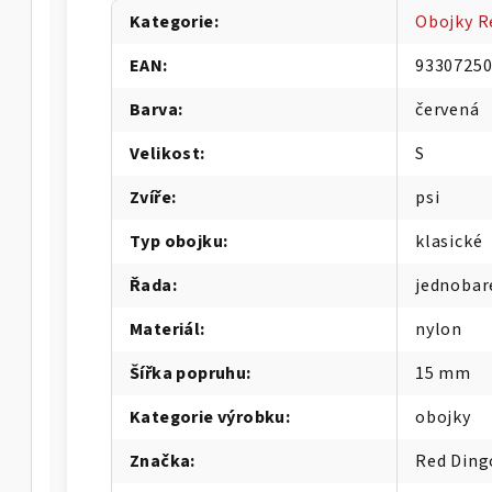
Kategorie
:
Obojky R
EAN
:
9330725
Barva
:
červená
Velikost
:
S
Zvíře
:
psi
Typ obojku
:
klasické
Řada
:
jednobar
Materiál
:
nylon
Šířka popruhu
:
15 mm
Kategorie výrobku
:
obojky
Značka
:
Red Ding