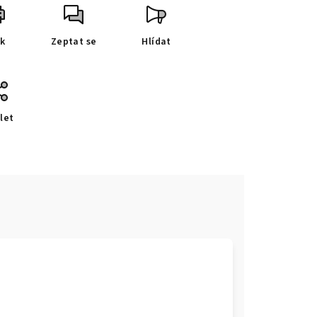
sk
Zeptat se
Hlídat
let