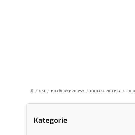
Přejít
na
obsah
/
PSI
/
POTŘEBY PRO PSY
/
OBOJKY PRO PSY
/
- OB
DOMŮ
P
o
Kategorie
Přeskočit
kategorie
s