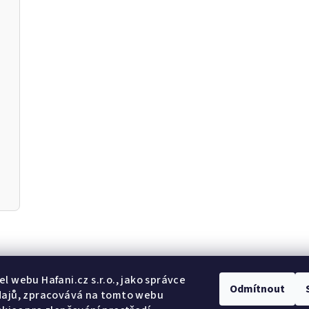
Odebír
l webu Hafani.cz s.r.o., jako správce
Odmítnout
dajů, zpracovává na tomto webu