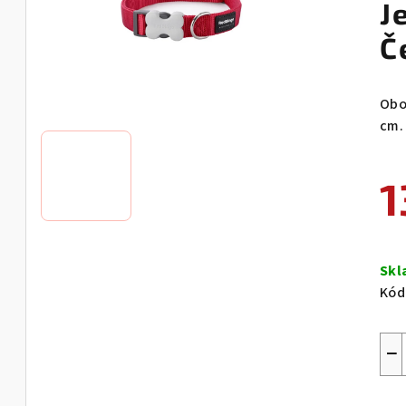
J
Č
Obo
cm.
1
Měr
cen
Sk
Kód
−