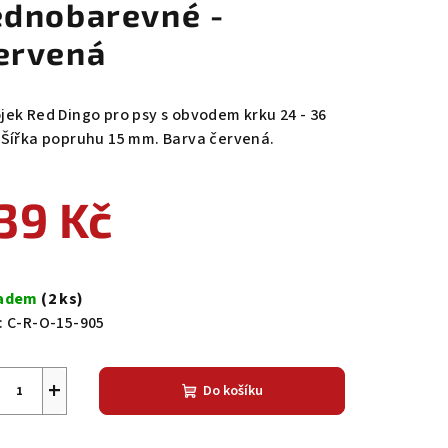
ednobarevné -
ervená
jek Red Dingo pro psy s obvodem krku 24 - 36
 Šířka popruhu 15 mm. Barva červená.
39 Kč
ná
a:
ladem
(2 ks)
:
C-R-O-15-905
+
Do košíku