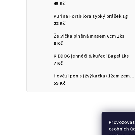
45 Kč
Purina FortiFlora sypký prášek 1g
22 Kč
Želvička plněná masem 6cm 1ks
9 Kč
KIDDOG jehněčí & kuřecí Bagel 1ks
7 Kč
Hovězí penis (žvýkačka) 12cm země původu ČR
55 Kč
Provozovate
osobních ú