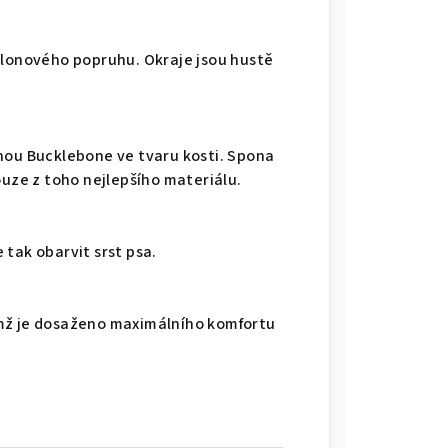
ylonového popruhu. Okraje jsou hustě
nou Bucklebone ve tvaru kosti. Spona
ouze z toho nejlepšího materiálu.
tak obarvit srst psa.
mž je dosaženo maximálního komfortu