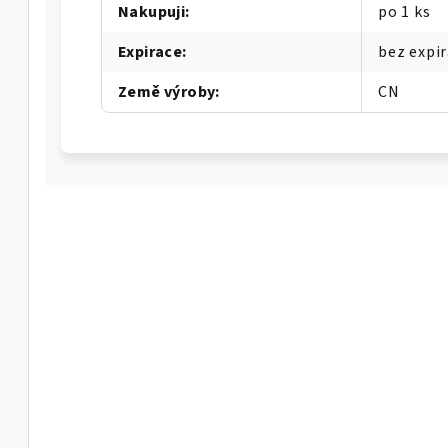
Nakupuji
:
po 1 ks
Expirace
:
bez expi
Země výroby
:
CN