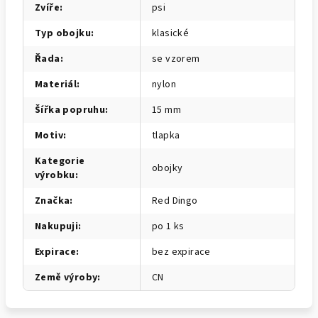
Zvíře
:
psi
Typ obojku
:
klasické
Řada
:
se vzorem
Materiál
:
nylon
Šířka popruhu
:
15 mm
Motiv
:
tlapka
Kategorie
obojky
výrobku
:
Značka
:
Red Dingo
Nakupuji
:
po 1 ks
Expirace
:
bez expirace
Země výroby
:
CN