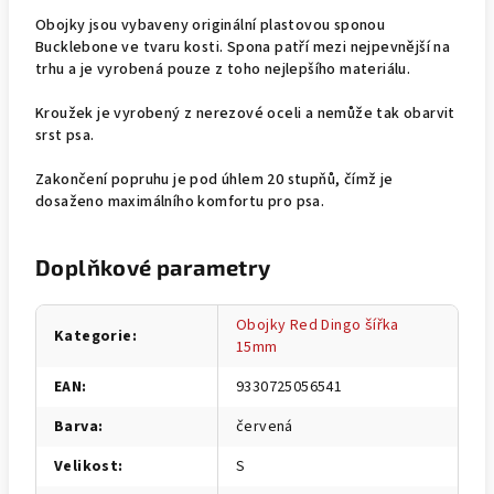
Obojky jsou vybaveny originální plastovou sponou
Bucklebone ve tvaru kosti. Spona patří mezi nejpevnější na
trhu a je vyrobená pouze z toho nejlepšího materiálu.
Kroužek je vyrobený z nerezové oceli a nemůže tak obarvit
srst psa.
Zakončení popruhu je pod úhlem 20 stupňů, čímž je
dosaženo maximálního komfortu pro psa.
Doplňkové parametry
Obojky Red Dingo šířka
Kategorie
:
15mm
EAN
:
9330725056541
Barva
:
červená
Velikost
:
S