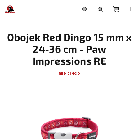
Přejít
na
obsah
Nákupní
Hledat
Přihlášení
Obojek Red Dingo 15 mm x
košík
24-36 cm - Paw
Impressions RE
RED DINGO