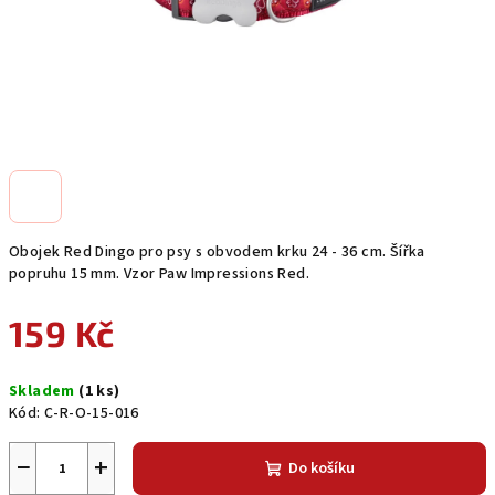
Obojek Red Dingo pro psy s obvodem krku 24 - 36 cm. Šířka
popruhu 15 mm. Vzor Paw Impressions Red.
159 Kč
Měrná
Skladem
(1 ks)
cena:
Kód:
C-R-O-15-016
−
+
Do košíku