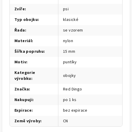
Zvíře
:
psi
Typ obojku
:
klasické
Řada
:
se vzorem
Materiál
:
nylon
Šířka popruhu
:
15 mm
Motiv
:
puntíky
Kategorie
obojky
výrobku
:
Značka
:
Red Dingo
Nakupuji
:
po 1 ks
Expirace
:
bez expirace
Země výroby
:
CN