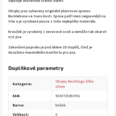
zajišťuje skutečnou stálost barev.
Obojky jsou vybaveny originální plastovou sponou
Bucklebone ve tvaru kosti. Spona patří mezi nejpevnější na
trhu a je vyrobená pouze z toho nejlepšího materiálu.
Kroužek je vyrobený z nerezové oceli a nemůže tak obarvit
srst psa.
Zakončení popruhu je pod úhlem 20 stupňů, čímž je
dosaženo maximálního komfortu pro psa.
Doplňkové parametry
Obojky Red Dingo šířka
Kategorie
:
15mm
EAN
:
9330725050761
Barva
:
hnědá
Velikost
:
S