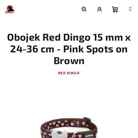
Přejít
na
obsah
Nákupní
Hledat
Přihlášení
Obojek Red Dingo 15 mm x
košík
24-36 cm - Pink Spots on
Brown
RED DINGO