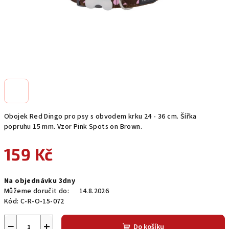
Obojek Red Dingo pro psy s obvodem krku 24 - 36 cm. Šířka
popruhu 15 mm. Vzor Pink Spots on Brown.
159 Kč
Měrná
Na objednávku 3dny
cena:
Můžeme doručit do:
14.8.2026
Kód:
C-R-O-15-072
−
+
Do košíku