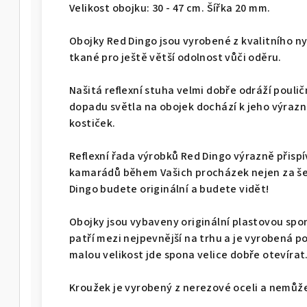
Velikost obojku: 30 - 47 cm. Šířka 20 mm.
Obojky Red Dingo jsou vyrobené z kvalitního n
tkané pro ještě větší odolnost vůči oděru.
Našitá reflexní stuha velmi dobře odráží pouličn
dopadu světla na obojek dochází k jeho výrazn
kostiček.
Reflexní řada výrobků Red Dingo výrazně přisp
kamarádů během Vašich procházek nejen za šer
Dingo budete originální a budete vidět!
Obojky jsou vybaveny originální plastovou spo
patří mezi nejpevnější na trhu a je vyrobená po
malou velikost jde spona velice dobře otevírat
Kroužek je vyrobený z nerezové oceli a nemůže 