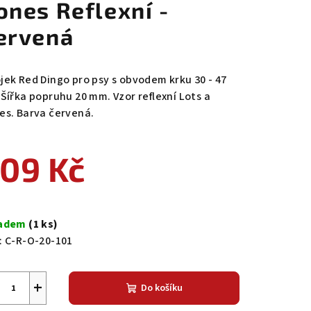
ones Reflexní -
ervená
jek Red Dingo pro psy s obvodem krku 30 - 47
 Šířka popruhu 20 mm. Vzor reflexní Lots a
es. Barva červená.
09 Kč
ná
a:
ladem
(1 ks)
:
C-R-O-20-101
+
Do košíku