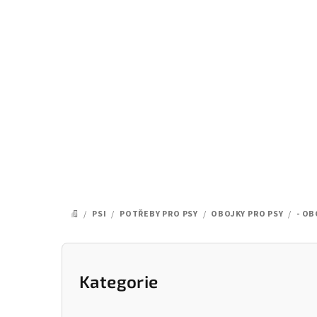
Přejít
na
obsah
/
PSI
/
POTŘEBY PRO PSY
/
OBOJKY PRO PSY
/
- OB
DOMŮ
P
o
Kategorie
Přeskočit
kategorie
s