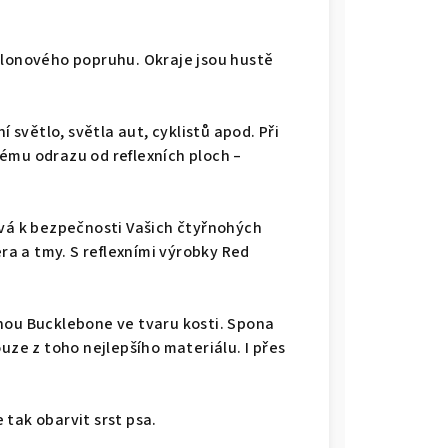
ylonového popruhu. Okraje jsou hustě
í světlo, světla aut, cyklistů apod. Při
ému odrazu od reflexních ploch –
ívá k bezpečnosti Vašich čtyřnohých
a a tmy. S reflexními výrobky Red
nou Bucklebone ve tvaru kosti. Spona
uze z toho nejlepšího materiálu. I přes
.
tak obarvit srst psa.