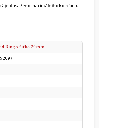
mž je dosaženo maximálního komfortu
ed Dingo šířka 20mm
052697