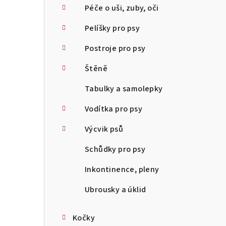
Péče o uši, zuby, oči
Pelíšky pro psy
Postroje pro psy
Štěně
Tabulky a samolepky
Vodítka pro psy
Výcvik psů
Schůdky pro psy
Inkontinence, pleny
Ubrousky a úklid
Kočky