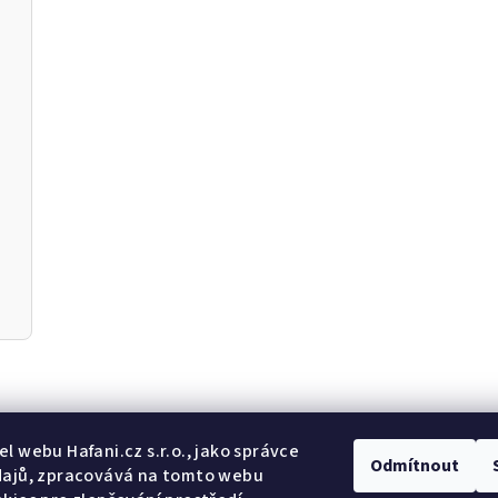
Odebír
l webu Hafani.cz s.r.o., jako správce
Odmítnout
dajů, zpracovává na tomto webu