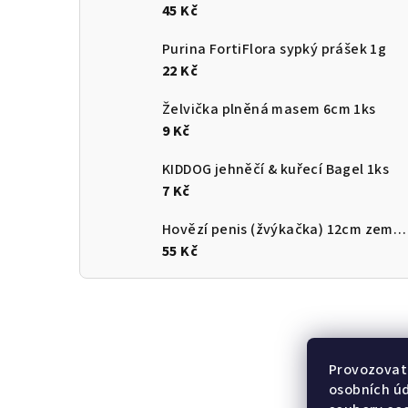
45 Kč
Purina FortiFlora sypký prášek 1g
22 Kč
Želvička plněná masem 6cm 1ks
9 Kč
KIDDOG jehněčí & kuřecí Bagel 1ks
7 Kč
Hovězí penis (žvýkačka) 12cm země původu ČR
55 Kč
Provozovate
osobních ú