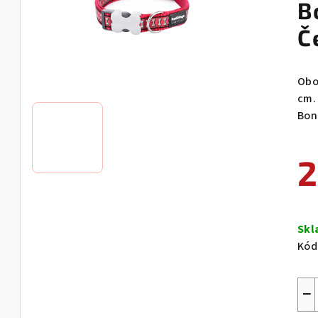
B
Č
Obo
cm.
Bon
2
Měr
cen
Sk
Kód
−