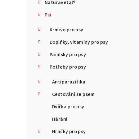
Naturavetal®
t
Psi
r
a
Krmivo pro psy
n
Doplňky, vitamíny pro psy
n
Pamlsky pro psy
í
Potřeby pro psy
p
Antiparazitika
a
Cestování se psem
n
Dvířka pro psy
e
Hárání
l
Hračky pro psy