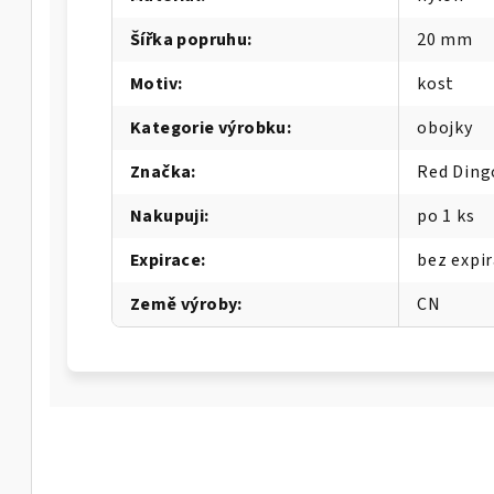
Šířka popruhu
:
20 mm
Motiv
:
kost
Kategorie výrobku
:
obojky
Značka
:
Red Ding
Nakupuji
:
po 1 ks
Expirace
:
bez expi
Země výroby
:
CN