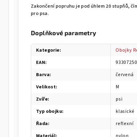
Zakončení popruhu je pod úhlem 20 stupňů, čí
pro psa.
Doplňkové parametry
Kategorie
:
Obojky R
EAN
:
9330725
Barva
:
červená
Velikost
:
M
Zvíře
:
psi
Typ obojku
:
klasické
Řada
:
reflexní
Materiál
:
nylon