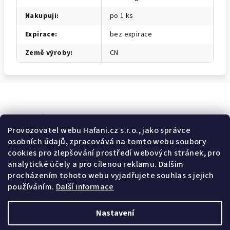
Nakupuji
:
po 1 ks
Expirace
:
bez expirace
Země výroby
:
CN
Odebírat newsletter
Provozovatel webu Hafani.cz s.r.o., jako správce
osobních údajů, zpracovává na tomto webu soubory
E-mail
cookies pro zlepšování prostředí webových stránek, pro
analytické účely a pro cílenou reklamu. Dalším
Potvrzuji souhlas s
všeobecnými obchodními podmínkami
a
procházením tohoto webu vyjadřujete souhlas s jejich
s
podmínkami zpracovávání a ochrany osobních údajů
.
používáním.
Další informace
Přihlásit se
Nastavení
Z
Copyright 2026
Hafani.cz
. Všechna práva vyhrazena.
Upravit