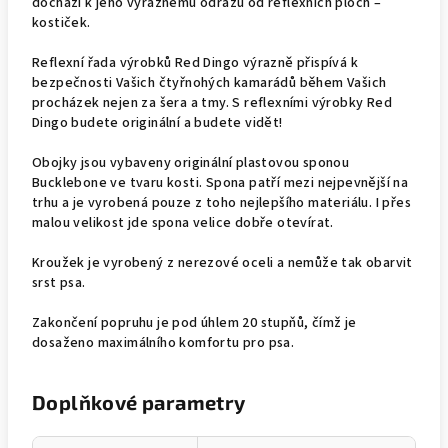
dochází k jeho výraznému odrazu od reflexních ploch –
kostiček.
Reflexní řada výrobků Red Dingo výrazně přispívá k
bezpečnosti Vašich čtyřnohých kamarádů během Vašich
procházek nejen za šera a tmy. S reflexními výrobky Red
Dingo budete originální a budete vidět!
Obojky jsou vybaveny originální plastovou sponou
Bucklebone ve tvaru kosti. Spona patří mezi nejpevnější na
trhu a je vyrobená pouze z toho nejlepšího materiálu. I přes
malou velikost jde spona velice dobře otevírat.
Kroužek je vyrobený z nerezové oceli a nemůže tak obarvit
srst psa.
Zakončení popruhu je pod úhlem 20 stupňů, čímž je
dosaženo maximálního komfortu pro psa.
Doplňkové parametry