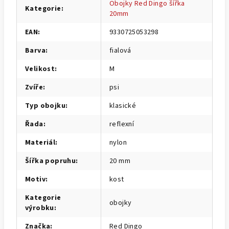
Obojky Red Dingo šířka
Kategorie
:
20mm
EAN
:
9330725053298
Barva
:
fialová
Velikost
:
M
Zvíře
:
psi
Typ obojku
:
klasické
Řada
:
reflexní
Materiál
:
nylon
Šířka popruhu
:
20 mm
Motiv
:
kost
Kategorie
obojky
výrobku
:
Značka
:
Red Dingo