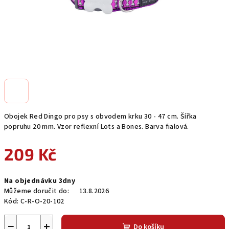
Obojek Red Dingo pro psy s obvodem krku 30 - 47 cm. Šířka
popruhu 20 mm. Vzor reflexní Lots a Bones. Barva fialová.
209 Kč
Měrná
Na objednávku 3dny
cena:
Můžeme doručit do:
13.8.2026
Kód:
C-R-O-20-102
−
+
Do košíku