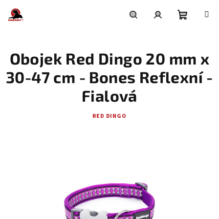
Přejít
na
obsah
Nákupní
Hledat
Přihlášení
Obojek Red Dingo 20 mm x
košík
30-47 cm - Bones Reflexní -
Fialová
RED DINGO