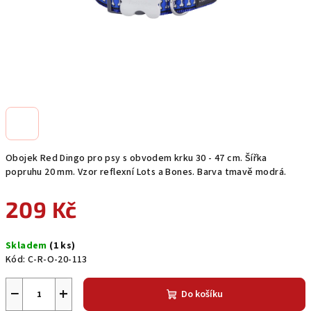
Obojek Red Dingo pro psy s obvodem krku 30 - 47 cm. Šířka
popruhu 20 mm. Vzor reflexní Lots a Bones. Barva tmavě modrá.
209 Kč
Měrná
Skladem
(1 ks)
cena:
Kód:
C-R-O-20-113
−
+
Do košíku