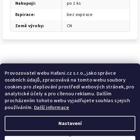
Nakupuji
:
po 1 ks
Expirace
:
bez expirace
Země výroby
:
CN
Odebírat newsletter
Provozovatel webu Hafani.cz s.r.o., jako správce
osobních údajů, zpracovává na tomto webu soubory
E-mail
cookies pro zlepšování prostředí webových stránek, pro
analytické účely a pro cílenou reklamu. Dalším
Potvrzuji souhlas s
všeobecnými obchodními podmínkami
a
procházením tohoto webu vyjadřujete souhlas s jejich
s
podmínkami zpracovávání a ochrany osobních údajů
.
používáním.
Další informace
Přihlásit se
Nastavení
Z
Copyright 2026
Hafani.cz
. Všechna práva vyhrazena.
Upravit
á
nastavení cookies