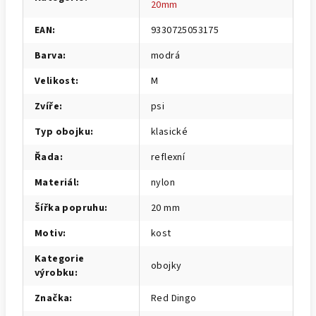
20mm
EAN
:
9330725053175
Barva
:
modrá
Velikost
:
M
Zvíře
:
psi
Typ obojku
:
klasické
Řada
:
reflexní
Materiál
:
nylon
Šířka popruhu
:
20 mm
Motiv
:
kost
Kategorie
obojky
výrobku
:
Značka
:
Red Dingo