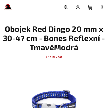
Přejít
na
obsah
Nákupní
Hledat
Přihlášení
Obojek Red Dingo 20 mm x
košík
30-47 cm - Bones Reflexní -
TmavěModrá
RED DINGO