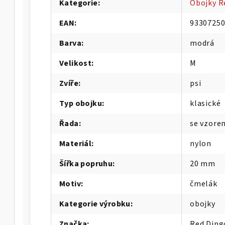
Kategorie
:
Obojky R
EAN
:
9330725
Barva
:
modrá
Velikost
:
M
Zvíře
:
psi
Typ obojku
:
klasické
Řada
:
se vzore
Materiál
:
nylon
Šířka popruhu
:
20 mm
Motiv
:
čmelák
Kategorie výrobku
:
obojky
Značka
:
Red Ding