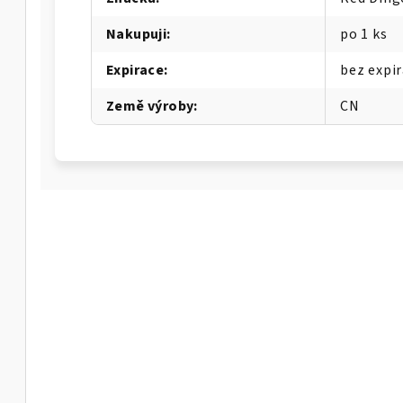
Nakupuji
:
po 1 ks
Expirace
:
bez expi
Země výroby
:
CN