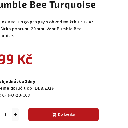
umble Bee Turquoise
jek Red Dingo pro psy s obvodem krku 30 - 47
 Šířka popruhu 20 mm. Vzor Bumble Bee
quoise.
99 Kč
ná
a:
objednávku 3dny
eme doručit do:
14.8.2026
:
C-R-O-20-308
+
Do košíku