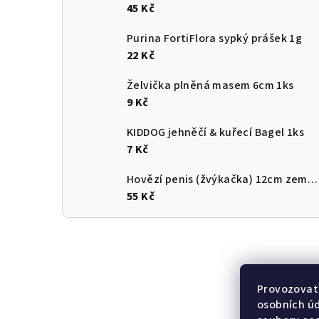
45 Kč
Purina FortiFlora sypký prášek 1g
22 Kč
Želvička plněná masem 6cm 1ks
9 Kč
KIDDOG jehněčí & kuřecí Bagel 1ks
7 Kč
Hovězí penis (žvýkačka) 12cm země původu ČR
55 Kč
Provozovate
osobních ú