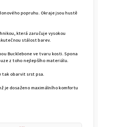
ylonového popruhu. Okraje jsou hustě
chnikou, která zaručuje vysokou
 skutečnou stálost barev.
nou Bucklebone ve tvaru kosti. Spona
ouze z toho nejlepšího materiálu.
tak obarvit srst psa.
mž je dosaženo maximálního komfortu