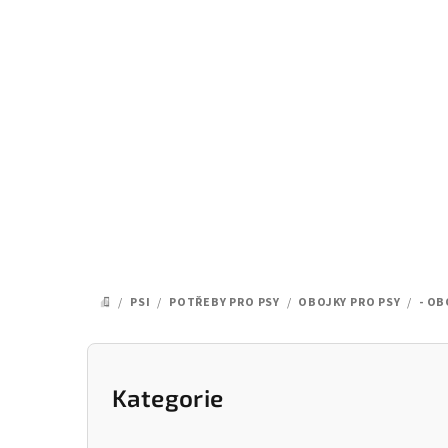
Přejít
na
obsah
/
PSI
/
POTŘEBY PRO PSY
/
OBOJKY PRO PSY
/
- OB
DOMŮ
P
o
Kategorie
Přeskočit
kategorie
s