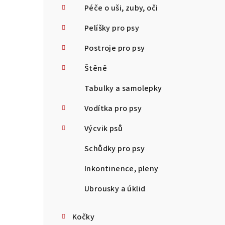
Péče o uši, zuby, oči
Pelíšky pro psy
Postroje pro psy
Štěně
Tabulky a samolepky
Vodítka pro psy
Výcvik psů
Schůdky pro psy
Inkontinence, pleny
Ubrousky a úklid
Kočky