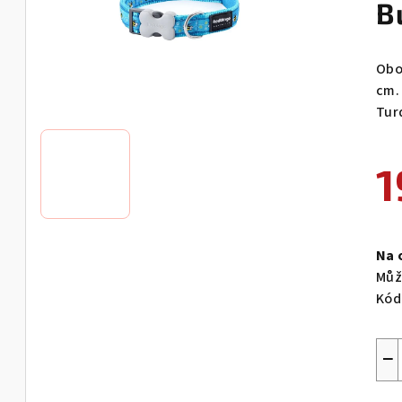
B
Obo
cm.
Tur
1
Měr
cen
Na 
Můž
Kód
−