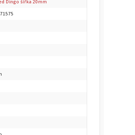
ed Dingo šířka 20mm
071575
m
o