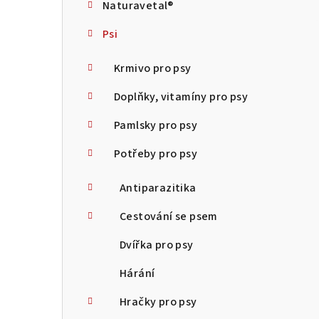
Naturavetal®
t
Psi
r
a
Krmivo pro psy
n
Doplňky, vitamíny pro psy
n
Pamlsky pro psy
í
Potřeby pro psy
p
Antiparazitika
a
Cestování se psem
n
Dvířka pro psy
e
Hárání
l
Hračky pro psy