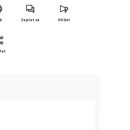
sk
Zeptat se
Hlídat
let