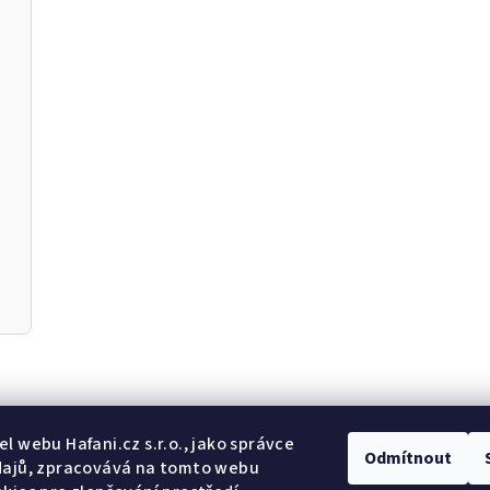
Odebír
l webu Hafani.cz s.r.o., jako správce
Odmítnout
dajů, zpracovává na tomto webu