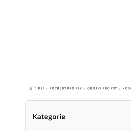
Přejít
na
obsah
/
PSI
/
POTŘEBY PRO PSY
/
OBOJKY PRO PSY
/
- OB
DOMŮ
P
o
Kategorie
Přeskočit
kategorie
s