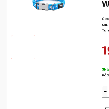
W
Obo
cm.
Tur
1
Měr
cen
Sk
Kód
−