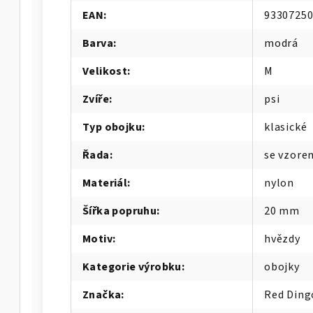
EAN
:
9330725
Barva
:
modrá
Velikost
:
M
Zvíře
:
psi
Typ obojku
:
klasické
Řada
:
se vzore
Materiál
:
nylon
Šířka popruhu
:
20 mm
Motiv
:
hvězdy
Kategorie výrobku
:
obojky
Značka
:
Red Ding