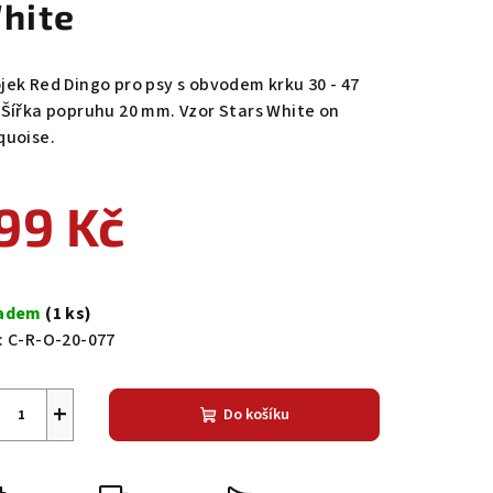
hite
jek Red Dingo pro psy s obvodem krku 30 - 47
 Šířka popruhu 20 mm. Vzor Stars White on
quoise.
99 Kč
ná
a:
ladem
(1 ks)
:
C-R-O-20-077
+
Do košíku