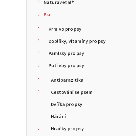
Naturavetal®
t
Psi
r
a
Krmivo pro psy
n
Doplňky, vitamíny pro psy
n
Pamlsky pro psy
í
Potřeby pro psy
p
Antiparazitika
a
Cestování se psem
n
Dvířka pro psy
e
Hárání
l
Hračky pro psy