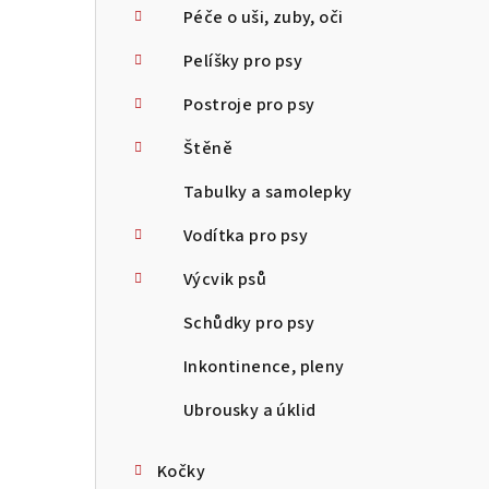
Péče o uši, zuby, oči
Pelíšky pro psy
Postroje pro psy
Štěně
Tabulky a samolepky
Vodítka pro psy
Výcvik psů
Schůdky pro psy
Inkontinence, pleny
Ubrousky a úklid
Kočky