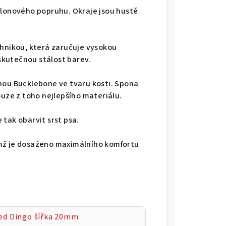
ylonového popruhu. Okraje jsou hustě
chnikou, která zaručuje vysokou
 skutečnou stálost barev.
nou Bucklebone ve tvaru kosti. Spona
ouze z toho nejlepšího materiálu.
tak obarvit srst psa.
mž je dosaženo maximálního komfortu
ed Dingo šířka 20mm