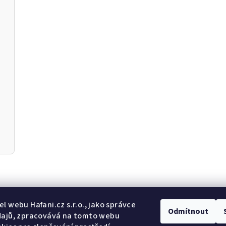
Odebír
l webu Hafani.cz s.r.o., jako správce
Odmítnout
dajů, zpracovává na tomto webu