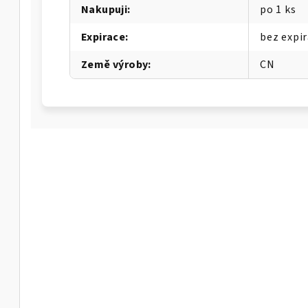
Nakupuji
:
po 1 ks
Expirace
:
bez expi
Země výroby
:
CN