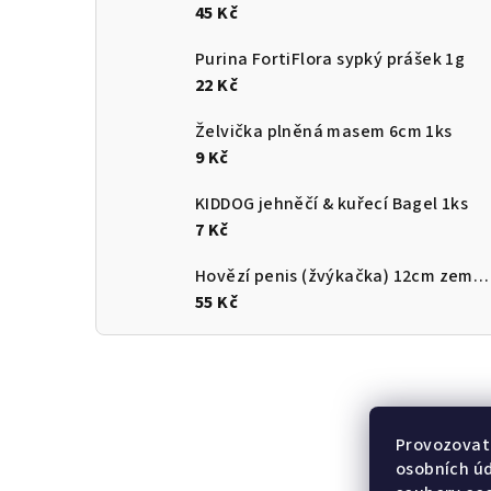
45 Kč
Purina FortiFlora sypký prášek 1g
22 Kč
Želvička plněná masem 6cm 1ks
9 Kč
KIDDOG jehněčí & kuřecí Bagel 1ks
7 Kč
Hovězí penis (žvýkačka) 12cm země původu ČR
55 Kč
Provozovate
osobních ú