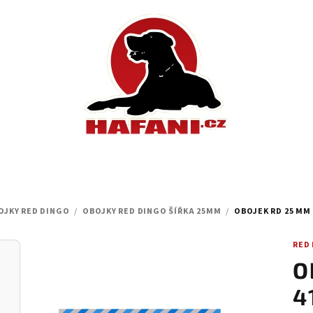
OJKY RED DINGO
/
OBOJKY RED DINGO ŠÍŘKA 25MM
/
OBOJEK RD 25 MM 
RED
O
4