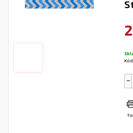
S
2
Měr
cen
Sk
Kód
−
Ti