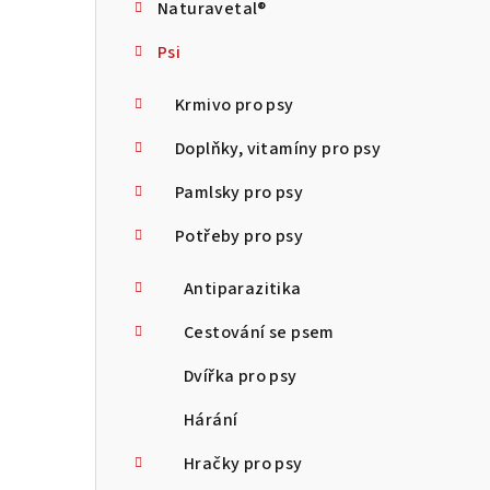
Naturavetal®
t
Psi
r
a
Krmivo pro psy
n
Doplňky, vitamíny pro psy
n
Pamlsky pro psy
í
Potřeby pro psy
p
Antiparazitika
a
Cestování se psem
n
Dvířka pro psy
e
Hárání
l
Hračky pro psy