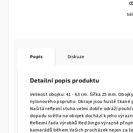
Sdí
Popis
Diskuze
Detailní popis produktu
Velikost obojku: 41 - 63 cm. Šířka 25 mm. Obojk
nylonového popruhu. Okraje jsou hustě tkané p
Našitá reflexní stuha velmi dobře odráží pouličn
dopadu světla na obojek dochází k jeho výrazn
Reflexní řada výrobků Red Dingo výrazně přisp
kamarádů během Vašich procházek nejen za šer