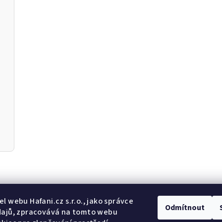
Odebír
l webu Hafani.cz s.r.o., jako správce
Odmítnout
dajů, zpracovává na tomto webu