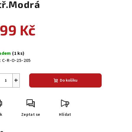
tř.Modrá
99 Kč
ná
a:
ladem
(1 ks)
:
C-R-O-25-205
+
Do košíku
sk
Zeptat se
Hlídat