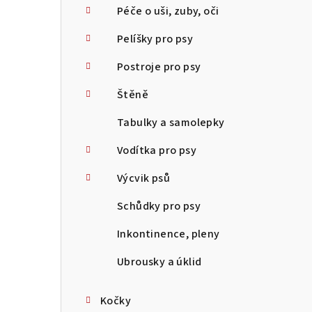
Péče o uši, zuby, oči
Pelíšky pro psy
Postroje pro psy
Štěně
Tabulky a samolepky
Vodítka pro psy
Výcvik psů
Schůdky pro psy
Inkontinence, pleny
Ubrousky a úklid
Kočky