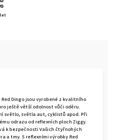
let
y Red Dingo jsou vyrobené z kvalitního
ro ještě větší odolnost vůči oděru.
í světlo, světla aut, cyklistů apod. Při
ému odrazu od reflexních ploch Ziggy.
ívá k bezpečnosti Vašich čtyřnohých
a a tmy. S reflexními výrobky Red