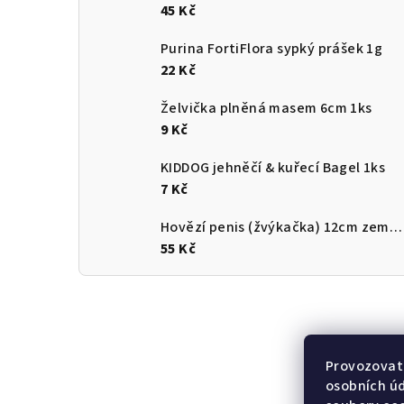
45 Kč
Purina FortiFlora sypký prášek 1g
22 Kč
Želvička plněná masem 6cm 1ks
9 Kč
KIDDOG jehněčí & kuřecí Bagel 1ks
7 Kč
Hovězí penis (žvýkačka) 12cm země původu ČR
55 Kč
Provozovate
osobních ú