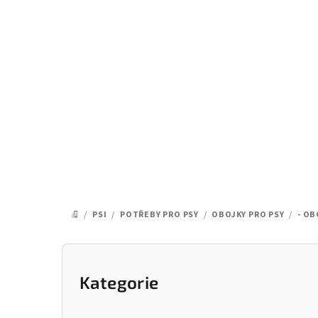
Přejít
na
obsah
/
PSI
/
POTŘEBY PRO PSY
/
OBOJKY PRO PSY
/
- OB
DOMŮ
P
o
Kategorie
Přeskočit
kategorie
s