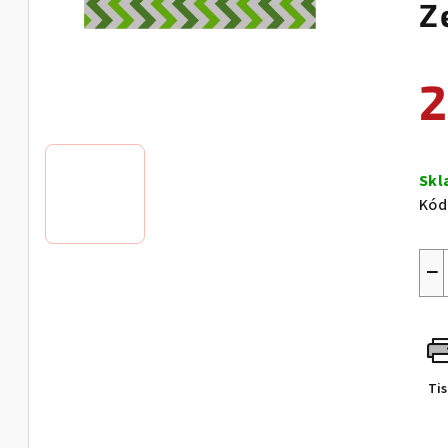
Z
2
Měr
cen
Sk
Kód
−
Ti