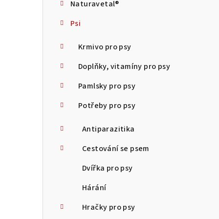
Naturavetal®
t
Psi
r
a
Krmivo pro psy
n
Doplňky, vitamíny pro psy
n
Pamlsky pro psy
í
Potřeby pro psy
p
Antiparazitika
a
Cestování se psem
n
Dvířka pro psy
e
Hárání
l
Hračky pro psy