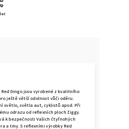
let
y Red Dingo jsou vyrobené z kvalitního
ro ještě větší odolnost vůči oděru.
í světlo, světla aut, cyklistů apod. Při
ému odrazu od reflexních ploch Ziggy.
ívá k bezpečnosti Vašich čtyřnohých
a a tmy. S reflexními výrobky Red