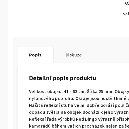
Sdí
Popis
Diskuze
Detailní popis produktu
Velikost obojku: 41 - 63 cm. Šířka 25 mm. Obojk
nylonového popruhu. Okraje jsou hustě tkané p
Našitá reflexní stuha velmi dobře odráží pouličn
dopadu světla na obojek dochází k jeho výrazn
Reflexní řada výrobků Red Dingo výrazně přisp
kamarádů během Vašich procházek nejen za šer