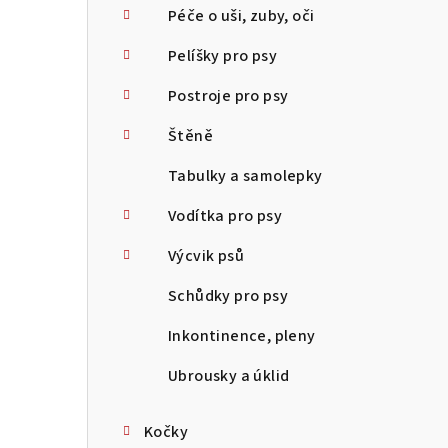
Péče o uši, zuby, oči
Pelíšky pro psy
Postroje pro psy
Štěně
Tabulky a samolepky
Vodítka pro psy
Výcvik psů
Schůdky pro psy
Inkontinence, pleny
Ubrousky a úklid
Kočky