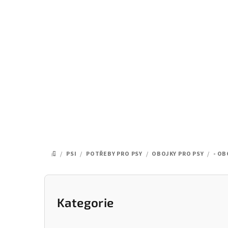
Přejít
na
obsah
/
PSI
/
POTŘEBY PRO PSY
/
OBOJKY PRO PSY
/
- OB
DOMŮ
P
o
Kategorie
Přeskočit
kategorie
s