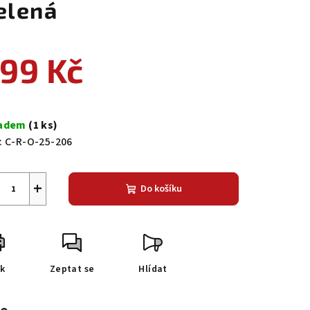
elená
99 Kč
ná
a:
ladem
(1 ks)
:
C-R-O-25-206
+
Do košíku
sk
Zeptat se
Hlídat