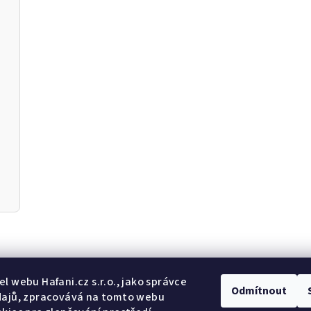
Odebír
l webu Hafani.cz s.r.o., jako správce
Odmítnout
dajů, zpracovává na tomto webu