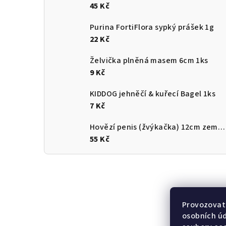
45 Kč
Purina FortiFlora sypký prášek 1g
22 Kč
Želvička plněná masem 6cm 1ks
9 Kč
KIDDOG jehněčí & kuřecí Bagel 1ks
7 Kč
Hovězí penis (žvýkačka) 12cm země původu ČR
55 Kč
Provozovate
osobních ú