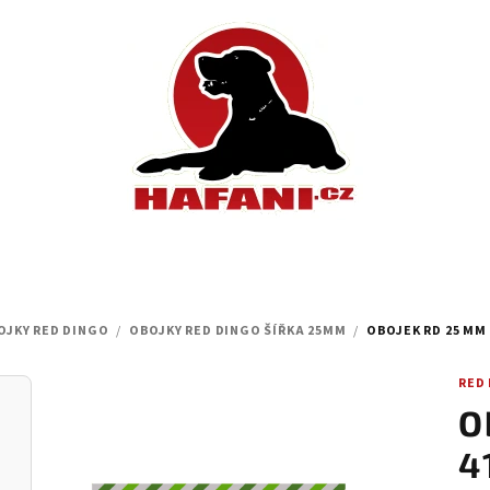
OJKY RED DINGO
/
OBOJKY RED DINGO ŠÍŘKA 25MM
/
OBOJEK RD 25 MM X
RED
O
4