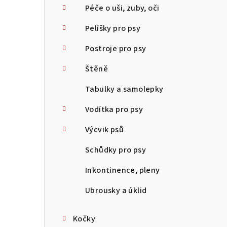
Péče o uši, zuby, oči
Pelíšky pro psy
Postroje pro psy
Štěně
Tabulky a samolepky
Vodítka pro psy
Výcvik psů
Schůdky pro psy
Inkontinence, pleny
Ubrousky a úklid
Kočky