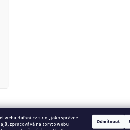
Odebír
l webu Hafani.cz s.r.o., jako správce
Odmítnout
dajů, zpracovává na tomto webu