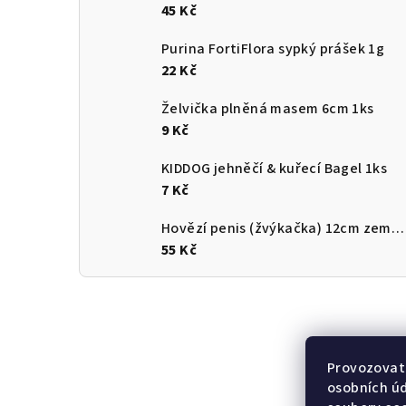
45 Kč
Purina FortiFlora sypký prášek 1g
22 Kč
Želvička plněná masem 6cm 1ks
9 Kč
KIDDOG jehněčí & kuřecí Bagel 1ks
7 Kč
Hovězí penis (žvýkačka) 12cm země původu ČR
55 Kč
Provozovate
osobních ú