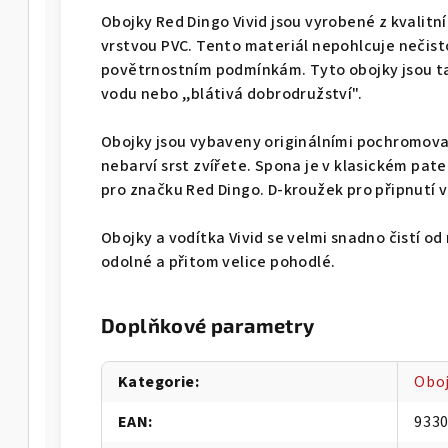
Obojky Red Dingo Vivid jsou vyrobené z kvali
vrstvou PVC. Tento materiál nepohlcuje nečis
povětrnostním podmínkám. Tyto obojky jsou tak
vodu nebo ,,blátivá dobrodružství".
Obojky jsou vybaveny originálními pochromov
nebarví srst zvířete. Spona je v klasickém pat
pro značku Red Dingo. D-kroužek pro připnutí vo
Obojky a vodítka Vivid se velmi snadno čistí od
odolné a přitom velice pohodlé.
Doplňkové parametry
Kategorie
:
Oboj
EAN
:
933