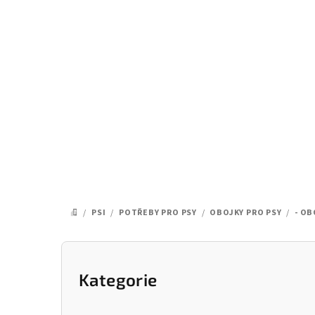
Přejít
na
obsah
/
PSI
/
POTŘEBY PRO PSY
/
OBOJKY PRO PSY
/
- OB
DOMŮ
P
o
Kategorie
Přeskočit
kategorie
s