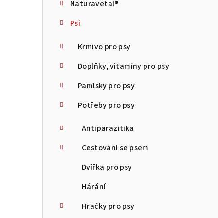
Naturavetal®
t
Psi
r
a
Krmivo pro psy
n
Doplňky, vitamíny pro psy
n
Pamlsky pro psy
í
Potřeby pro psy
p
Antiparazitika
a
Cestování se psem
n
Dvířka pro psy
e
Hárání
l
Hračky pro psy