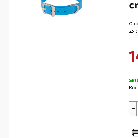
c
Obo
25 
1
Měr
cen
Sk
Kód
−