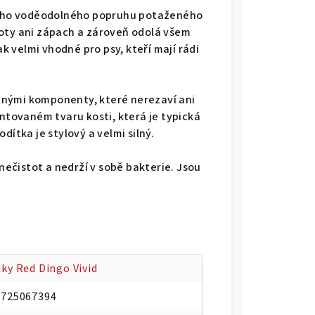
tního voděodolného popruhu potaženého
toty ani zápach a zároveň odolá všem
 velmi vhodné pro psy, kteří mají rádi
anými komponenty, které nerezaví ani
entovaném tvaru kosti, která je typická
dítka je stylový a velmi silný.
 nečistot a nedrží v sobě bakterie. Jsou
ky Red Dingo Vivid
0725067394