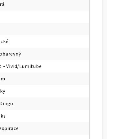
rá
ické
obarevný
t - Vivid/Lumitube
mm
ky
 Dingo
 ks
expirace