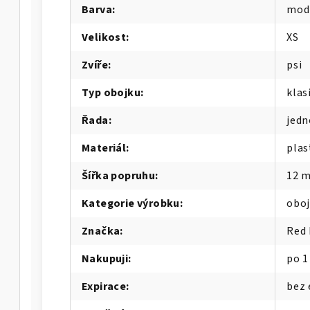
Barva
:
mod
Velikost
:
XS
Zvíře
:
psi
Typ obojku
:
klas
Řada
:
jedn
Materiál
:
plas
Šířka popruhu
:
12 
Kategorie výrobku
:
oboj
Značka
:
Red
Nakupuji
:
po 1
Expirace
:
bez 