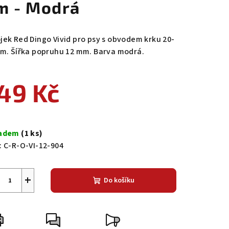
m - Modrá
jek Red Dingo Vivid pro psy s obvodem krku 20-
cm. Šířka popruhu 12 mm. Barva modrá.
49 Kč
ná
a:
ladem
(1 ks)
:
C-R-O-VI-12-904
+
Do košíku