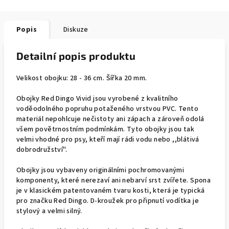
Popis
Diskuze
Detailní popis produktu
Velikost obojku: 28 - 36 cm. Šířka 20 mm.
Obojky Red Dingo Vivid jsou vyrobené z kvalitního
voděodolného popruhu potaženého vrstvou PVC. Tento
materiál nepohlcuje nečistoty ani zápach a zároveň odolá
všem povětrnostním podmínkám. Tyto obojky jsou tak
velmi vhodné pro psy, kteří mají rádi vodu nebo ,,blátivá
dobrodružství".
Obojky jsou vybaveny originálními pochromovanými
komponenty, které nerezaví ani nebarví srst zvířete. Spona
je v klasickém patentovaném tvaru kosti, která je typická
pro značku Red Dingo. D-kroužek pro připnutí vodítka je
stylový a velmi silný.