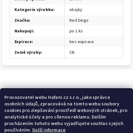
Kategorie výrobku
:
obojky
Značka
:
Red Dingo
Nakupuji
:
po 1 ks
Expirace
:
bez expirace
Země výroby
:
CN
Odebírat newsletter
Provozovatel webu Hafani.cz s.r.o., jako správce
osobních údajů, zpracovává na tomto webu soubory
E-mail
cookies pro zlepšování prostředí webových stránek, pro
analytické účely a pro cílenou reklamu. Dalším
Potvrzuji souhlas s
všeobecnými obchodními podmínkami
a
procházením tohoto webu vyjadřujete souhlas s jejich
s
podmínkami zpracovávání a ochrany osobních údajů
.
používáním.
Další informace