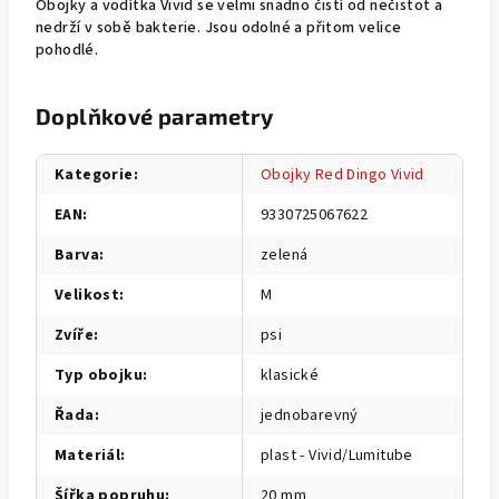
Obojky a vodítka Vivid se velmi snadno čistí od nečistot a
nedrží v sobě bakterie. Jsou odolné a přitom velice
pohodlé.
Doplňkové parametry
Kategorie
:
Obojky Red Dingo Vivid
EAN
:
9330725067622
Barva
:
zelená
Velikost
:
M
Zvíře
:
psi
Typ obojku
:
klasické
Řada
:
jednobarevný
Materiál
:
plast - Vivid/Lumitube
Šířka popruhu
:
20 mm