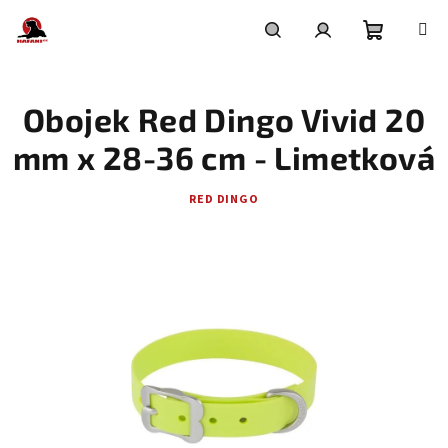
Přejít
na
obsah
Nákupní
Hledat
Přihlášení
Obojek Red Dingo Vivid 20
košík
mm x 28-36 cm - Limetková
RED DINGO