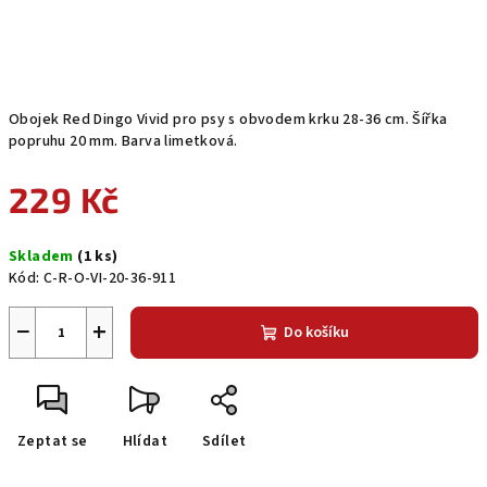
Obojek Red Dingo Vivid pro psy s obvodem krku 28-36 cm. Šířka
popruhu 20 mm. Barva limetková.
229 Kč
Měrná
Skladem
(1 ks)
cena:
Kód:
C-R-O-VI-20-36-911
−
+
Do košíku
Zeptat se
Hlídat
Sdílet