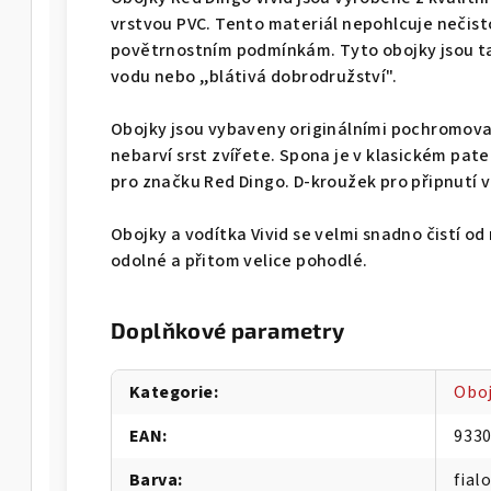
vrstvou PVC. Tento materiál nepohlcuje nečis
povětrnostním podmínkám. Tyto obojky jsou tak
vodu nebo ,,blátivá dobrodružství".
Obojky jsou vybaveny originálními pochromov
nebarví srst zvířete. Spona je v klasickém pat
pro značku Red Dingo. D-kroužek pro připnutí vo
Obojky a vodítka Vivid se velmi snadno čistí od
odolné a přitom velice pohodlé.
Doplňkové parametry
Kategorie
:
Oboj
EAN
:
933
Barva
:
fial