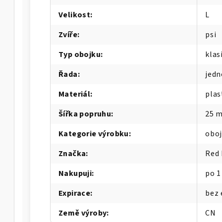
Velikost
:
L
Zvíře
:
psi
Typ obojku
:
klas
Řada
:
jedn
Materiál
:
plas
Šířka popruhu
:
25 
Kategorie výrobku
:
oboj
Značka
:
Red
Nakupuji
:
po 1
Expirace
:
bez 
Země výroby
:
CN