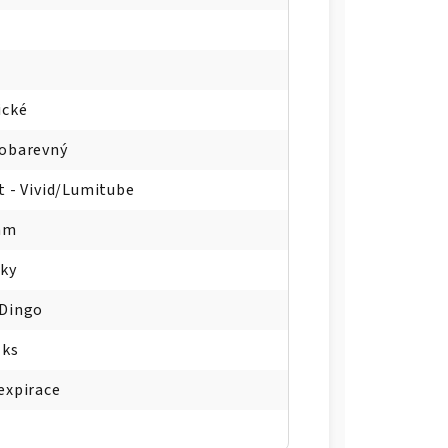
ické
obarevný
t - Vivid/Lumitube
mm
ky
 Dingo
 ks
expirace