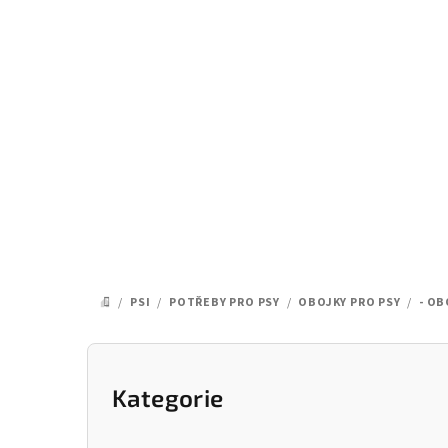
Přejít
na
obsah
/
PSI
/
POTŘEBY PRO PSY
/
OBOJKY PRO PSY
/
- OB
DOMŮ
P
o
Kategorie
Přeskočit
kategorie
s