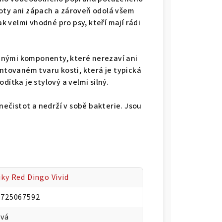
toty ani zápach a zároveň odolá všem
 velmi vhodné pro psy, kteří mají rádi
anými komponenty, které nerezaví ani
entovaném tvaru kosti, která je typická
dítka je stylový a velmi silný.
 nečistot a nedrží v sobě bakterie. Jsou
ky Red Dingo Vivid
0725067592
ová