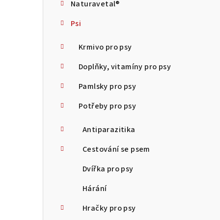
Naturavetal®
t
Psi
r
a
Krmivo pro psy
n
Doplňky, vitamíny pro psy
n
Pamlsky pro psy
í
Potřeby pro psy
p
Antiparazitika
a
Cestování se psem
n
Dvířka pro psy
e
Hárání
l
Hračky pro psy