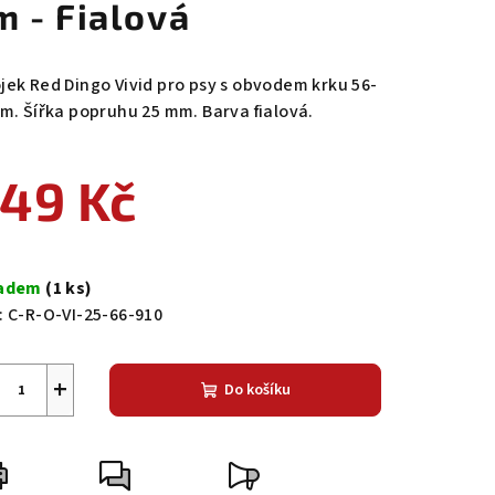
m - Fialová
jek Red Dingo Vivid pro psy s obvodem krku 56-
cm. Šířka popruhu 25 mm. Barva fialová.
49 Kč
ná
a:
ladem
(1 ks)
:
C-R-O-VI-25-66-910
+
Do košíku