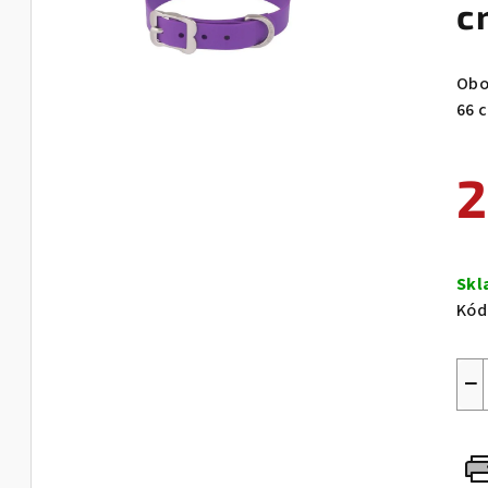
c
Obo
66 
2
Měr
cen
Sk
Kód
−