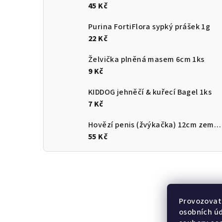
45 Kč
Purina FortiFlora sypký prášek 1g
22 Kč
Želvička plněná masem 6cm 1ks
9 Kč
KIDDOG jehněčí & kuřecí Bagel 1ks
7 Kč
Hovězí penis (žvýkačka) 12cm země původu ČR
55 Kč
Provozovate
osobních ú