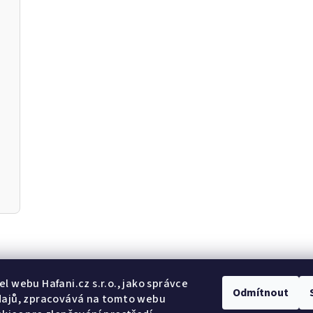
Odebír
l webu Hafani.cz s.r.o., jako správce
Odmítnout
dajů, zpracovává na tomto webu