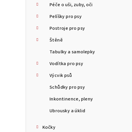
Péče o uši, zuby, oči
Pelíšky pro psy
Postroje pro psy
Štěně
Tabulky a samolepky
Vodítka pro psy
Výcvik psů
Schůdky pro psy
Inkontinence, pleny
Ubrousky a úklid
Kočky