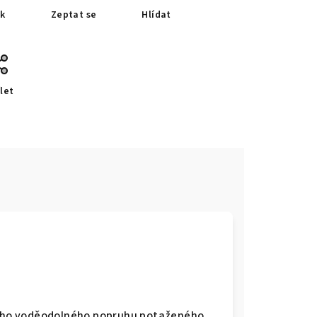
sk
Zeptat se
Hlídat
let
tního voděodolného popruhu potaženého