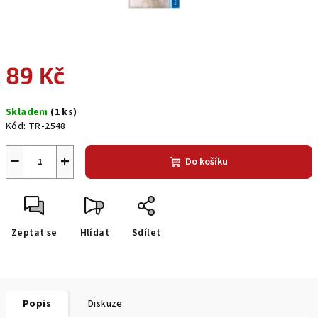
89 Kč
Měrná
Skladem
(1 ks)
cena:
Kód:
TR-2548
−
+
Do košíku
Zeptat se
Hlídat
Sdílet
Popis
Diskuze